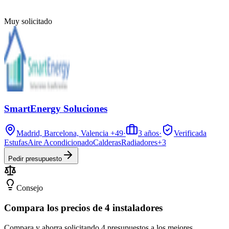
Muy solicitado
SmartEnergy Soluciones
Madrid, Barcelona, Valencia
+49
·
3
años
·
Verificada
Estufas
Aire Acondicionado
Calderas
Radiadores
+
3
Pedir presupuesto
Consejo
Compara los precios de 4 instaladores
Compara y ahorra solicitando 4 presupuestos a los mejores