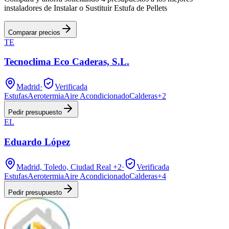
instaladores de Instalar o Sustituir Estufa de Pellets
Comparar precios
TE
Tecnoclima Eco Caderas, S.L.
Madrid
·
Verificada
Estufas
Aerotermia
Aire Acondicionado
Calderas
+
2
Pedir presupuesto
EL
Eduardo López
Madrid, Toledo, Ciudad Real
+2
·
Verificada
Estufas
Aerotermia
Aire Acondicionado
Calderas
+
4
Pedir presupuesto