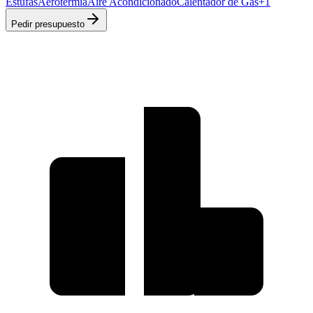
Estufas
Aerotermia
Aire Acondicionado
Calentador de Gas
+
1
Pedir presupuesto