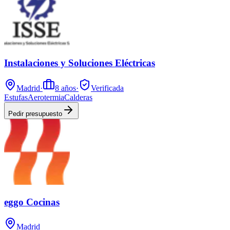
Instalaciones y Soluciones Eléctricas
Madrid
·
8
años
·
Verificada
Estufas
Aerotermia
Calderas
Pedir presupuesto
eggo Cocinas
Madrid