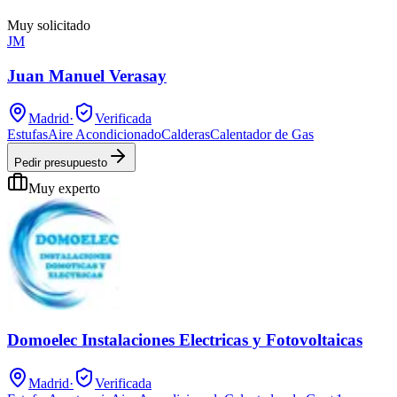
Muy solicitado
JM
Juan Manuel Verasay
Madrid
·
Verificada
Estufas
Aire Acondicionado
Calderas
Calentador de Gas
Pedir presupuesto
Muy experto
Domoelec Instalaciones Electricas y Fotovoltaicas
Madrid
·
Verificada