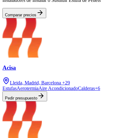
instaladores de Instalar o Sustituir Estufa de Pellets
Comparar precios
Acisa
Lleida, Madrid, Barcelona
+29
Estufas
Aerotermia
Aire Acondicionado
Calderas
+
6
Pedir presupuesto