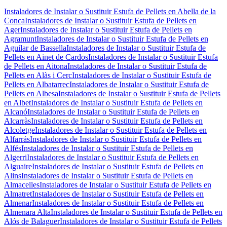
Instaladores de Instalar o Sustituir Estufa de Pellets en Abella de la
Conca
Instaladores de Instalar o Sustituir Estufa de Pellets en
Ager
Instaladores de Instalar o Sustituir Estufa de Pellets en
Agramunt
Instaladores de Instalar o Sustituir Estufa de Pellets en
Aguilar de Bassella
Instaladores de Instalar o Sustituir Estufa de
Pellets en Ainet de Cardos
Instaladores de Instalar o Sustituir Estufa
de Pellets en Aitona
Instaladores de Instalar o Sustituir Estufa de
Pellets en Alàs i Cerc
Instaladores de Instalar o Sustituir Estufa de
Pellets en Albatarrec
Instaladores de Instalar o Sustituir Estufa de
Pellets en Albesa
Instaladores de Instalar o Sustituir Estufa de Pellets
en Albet
Instaladores de Instalar o Sustituir Estufa de Pellets en
Alcanó
Instaladores de Instalar o Sustituir Estufa de Pellets en
Alcarràs
Instaladores de Instalar o Sustituir Estufa de Pellets en
Alcoletge
Instaladores de Instalar o Sustituir Estufa de Pellets en
Alfarrás
Instaladores de Instalar o Sustituir Estufa de Pellets en
Alfés
Instaladores de Instalar o Sustituir Estufa de Pellets en
Algerri
Instaladores de Instalar o Sustituir Estufa de Pellets en
Alguaire
Instaladores de Instalar o Sustituir Estufa de Pellets en
Alins
Instaladores de Instalar o Sustituir Estufa de Pellets en
Almacelles
Instaladores de Instalar o Sustituir Estufa de Pellets en
Almatret
Instaladores de Instalar o Sustituir Estufa de Pellets en
Almenar
Instaladores de Instalar o Sustituir Estufa de Pellets en
Almenara Alta
Instaladores de Instalar o Sustituir Estufa de Pellets en
Alós de Balaguer
Instaladores de Instalar o Sustituir Estufa de Pellets