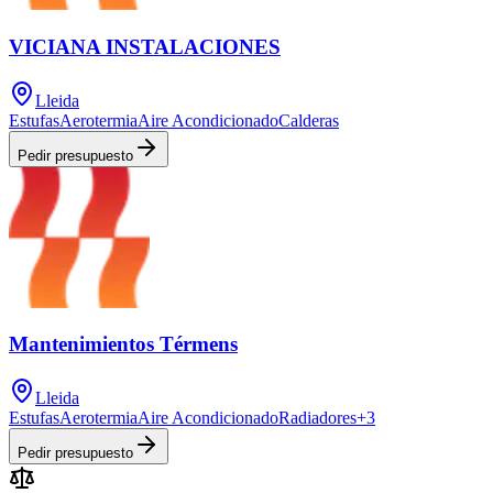
VICIANA INSTALACIONES
Lleida
Estufas
Aerotermia
Aire Acondicionado
Calderas
Pedir presupuesto
Mantenimientos Térmens
Lleida
Estufas
Aerotermia
Aire Acondicionado
Radiadores
+
3
Pedir presupuesto