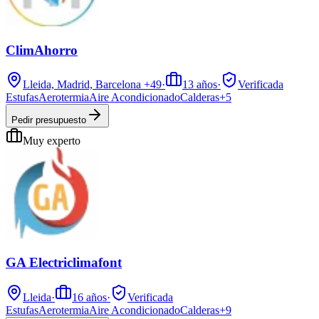
ClimAhorro
Lleida, Madrid, Barcelona
+49
·
13
años
·
Verificada
Estufas
Aerotermia
Aire Acondicionado
Calderas
+
5
Pedir presupuesto
Muy experto
GA Electriclimafont
Lleida
·
16
años
·
Verificada
Estufas
Aerotermia
Aire Acondicionado
Calderas
+
9