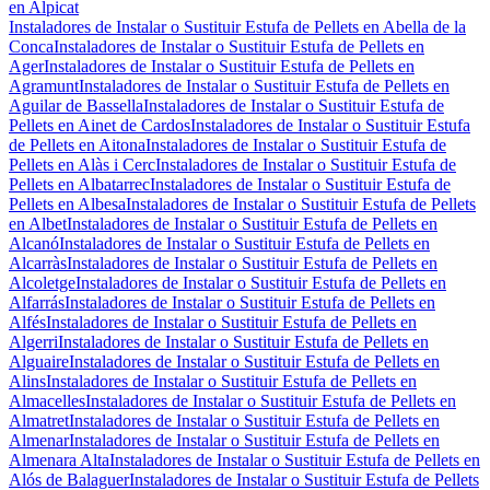
en Alpicat
Instaladores de Instalar o Sustituir Estufa de Pellets en Abella de la
Conca
Instaladores de Instalar o Sustituir Estufa de Pellets en
Ager
Instaladores de Instalar o Sustituir Estufa de Pellets en
Agramunt
Instaladores de Instalar o Sustituir Estufa de Pellets en
Aguilar de Bassella
Instaladores de Instalar o Sustituir Estufa de
Pellets en Ainet de Cardos
Instaladores de Instalar o Sustituir Estufa
de Pellets en Aitona
Instaladores de Instalar o Sustituir Estufa de
Pellets en Alàs i Cerc
Instaladores de Instalar o Sustituir Estufa de
Pellets en Albatarrec
Instaladores de Instalar o Sustituir Estufa de
Pellets en Albesa
Instaladores de Instalar o Sustituir Estufa de Pellets
en Albet
Instaladores de Instalar o Sustituir Estufa de Pellets en
Alcanó
Instaladores de Instalar o Sustituir Estufa de Pellets en
Alcarràs
Instaladores de Instalar o Sustituir Estufa de Pellets en
Alcoletge
Instaladores de Instalar o Sustituir Estufa de Pellets en
Alfarrás
Instaladores de Instalar o Sustituir Estufa de Pellets en
Alfés
Instaladores de Instalar o Sustituir Estufa de Pellets en
Algerri
Instaladores de Instalar o Sustituir Estufa de Pellets en
Alguaire
Instaladores de Instalar o Sustituir Estufa de Pellets en
Alins
Instaladores de Instalar o Sustituir Estufa de Pellets en
Almacelles
Instaladores de Instalar o Sustituir Estufa de Pellets en
Almatret
Instaladores de Instalar o Sustituir Estufa de Pellets en
Almenar
Instaladores de Instalar o Sustituir Estufa de Pellets en
Almenara Alta
Instaladores de Instalar o Sustituir Estufa de Pellets en
Alós de Balaguer
Instaladores de Instalar o Sustituir Estufa de Pellets