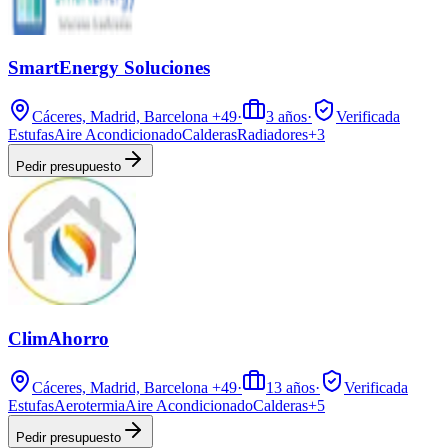
SmartEnergy Soluciones
Cáceres, Madrid, Barcelona
+49
·
3
años
·
Verificada
Estufas
Aire Acondicionado
Calderas
Radiadores
+
3
Pedir presupuesto
ClimAhorro
Cáceres, Madrid, Barcelona
+49
·
13
años
·
Verificada
Estufas
Aerotermia
Aire Acondicionado
Calderas
+
5
Pedir presupuesto