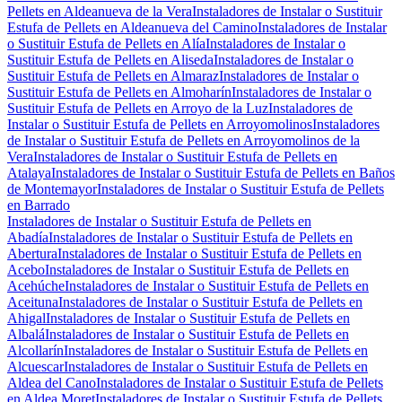
Pellets en Aldeanueva de la Vera
Instaladores de Instalar o Sustituir
Estufa de Pellets en Aldeanueva del Camino
Instaladores de Instalar
o Sustituir Estufa de Pellets en Alía
Instaladores de Instalar o
Sustituir Estufa de Pellets en Aliseda
Instaladores de Instalar o
Sustituir Estufa de Pellets en Almaraz
Instaladores de Instalar o
Sustituir Estufa de Pellets en Almoharín
Instaladores de Instalar o
Sustituir Estufa de Pellets en Arroyo de la Luz
Instaladores de
Instalar o Sustituir Estufa de Pellets en Arroyomolinos
Instaladores
de Instalar o Sustituir Estufa de Pellets en Arroyomolinos de la
Vera
Instaladores de Instalar o Sustituir Estufa de Pellets en
Atalaya
Instaladores de Instalar o Sustituir Estufa de Pellets en Baños
de Montemayor
Instaladores de Instalar o Sustituir Estufa de Pellets
en Barrado
Instaladores de Instalar o Sustituir Estufa de Pellets en
Abadía
Instaladores de Instalar o Sustituir Estufa de Pellets en
Abertura
Instaladores de Instalar o Sustituir Estufa de Pellets en
Acebo
Instaladores de Instalar o Sustituir Estufa de Pellets en
Acehúche
Instaladores de Instalar o Sustituir Estufa de Pellets en
Aceituna
Instaladores de Instalar o Sustituir Estufa de Pellets en
Ahigal
Instaladores de Instalar o Sustituir Estufa de Pellets en
Albalá
Instaladores de Instalar o Sustituir Estufa de Pellets en
Alcollarín
Instaladores de Instalar o Sustituir Estufa de Pellets en
Alcuescar
Instaladores de Instalar o Sustituir Estufa de Pellets en
Aldea del Cano
Instaladores de Instalar o Sustituir Estufa de Pellets
en Aldea Moret
Instaladores de Instalar o Sustituir Estufa de Pellets