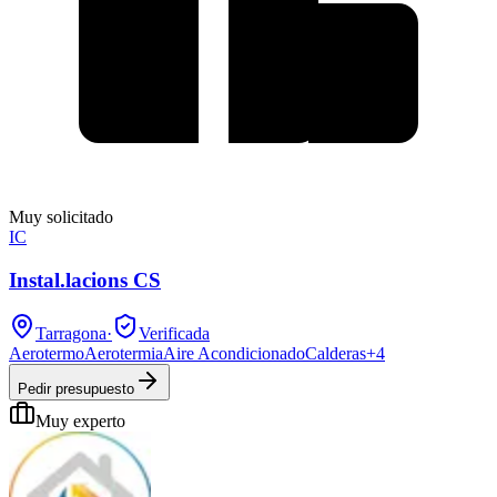
Muy solicitado
IC
Instal.lacions CS
Tarragona
·
Verificada
Aerotermo
Aerotermia
Aire Acondicionado
Calderas
+
4
Pedir presupuesto
Muy experto