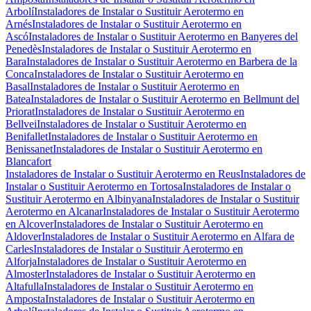
Arbolí
Instaladores de Instalar o Sustituir Aerotermo en
Arnés
Instaladores de Instalar o Sustituir Aerotermo en
Ascó
Instaladores de Instalar o Sustituir Aerotermo en Banyeres del
Penedès
Instaladores de Instalar o Sustituir Aerotermo en
Bara
Instaladores de Instalar o Sustituir Aerotermo en Barbera de la
Conca
Instaladores de Instalar o Sustituir Aerotermo en
Basal
Instaladores de Instalar o Sustituir Aerotermo en
Batea
Instaladores de Instalar o Sustituir Aerotermo en Bellmunt del
Priorat
Instaladores de Instalar o Sustituir Aerotermo en
Bellvei
Instaladores de Instalar o Sustituir Aerotermo en
Benifallet
Instaladores de Instalar o Sustituir Aerotermo en
Benissanet
Instaladores de Instalar o Sustituir Aerotermo en
Blancafort
Instaladores de Instalar o Sustituir Aerotermo en Reus
Instaladores de
Instalar o Sustituir Aerotermo en Tortosa
Instaladores de Instalar o
Sustituir Aerotermo en Albinyana
Instaladores de Instalar o Sustituir
Aerotermo en Alcanar
Instaladores de Instalar o Sustituir Aerotermo
en Alcover
Instaladores de Instalar o Sustituir Aerotermo en
Aldover
Instaladores de Instalar o Sustituir Aerotermo en Alfara de
Carles
Instaladores de Instalar o Sustituir Aerotermo en
Alforja
Instaladores de Instalar o Sustituir Aerotermo en
Almoster
Instaladores de Instalar o Sustituir Aerotermo en
Altafulla
Instaladores de Instalar o Sustituir Aerotermo en
Amposta
Instaladores de Instalar o Sustituir Aerotermo en