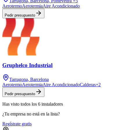
Tarragona, Barcelona, Pontevedra
+5
Aerotermo
Aerotermia
Aire Acondicionado
Pedir presupuesto
Gruphelco Industrial
Tarragona, Barcelona
Aerotermo
Aerotermia
Aire Acondicionado
Calderas
+
2
Pedir presupuesto
Has visto
todos los
6
instaladores
¿Tu empresa no está en la lista?
Regístrate gratis