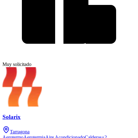
Muy solicitado
Solarix
Tarragona
Aerotermo
Aerotermia
Aire Acondicionado
Calderas
+
2