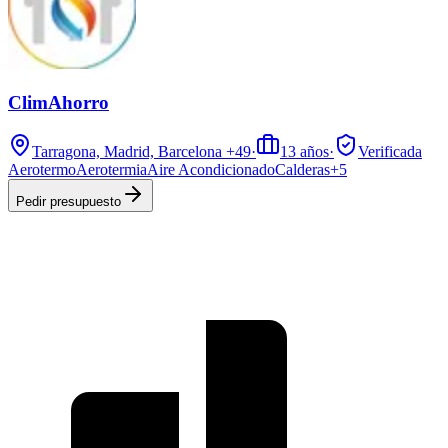
ClimAhorro
Tarragona, Madrid, Barcelona
+49
·
13
años
·
Verificada
Aerotermo
Aerotermia
Aire Acondicionado
Calderas
+
5
Pedir presupuesto