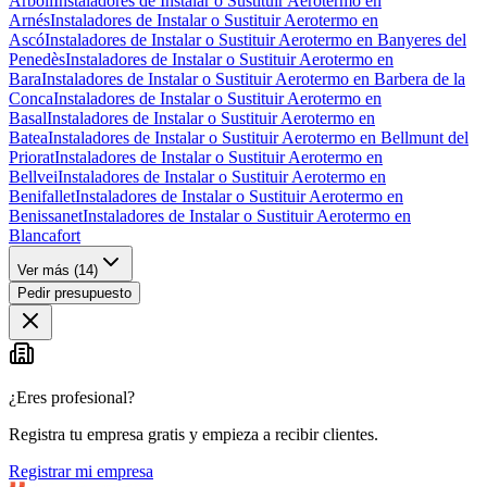
Arbolí
Instaladores de Instalar o Sustituir Aerotermo en
Arnés
Instaladores de Instalar o Sustituir Aerotermo en
Ascó
Instaladores de Instalar o Sustituir Aerotermo en Banyeres del
Penedès
Instaladores de Instalar o Sustituir Aerotermo en
Bara
Instaladores de Instalar o Sustituir Aerotermo en Barbera de la
Conca
Instaladores de Instalar o Sustituir Aerotermo en
Basal
Instaladores de Instalar o Sustituir Aerotermo en
Batea
Instaladores de Instalar o Sustituir Aerotermo en Bellmunt del
Priorat
Instaladores de Instalar o Sustituir Aerotermo en
Bellvei
Instaladores de Instalar o Sustituir Aerotermo en
Benifallet
Instaladores de Instalar o Sustituir Aerotermo en
Benissanet
Instaladores de Instalar o Sustituir Aerotermo en
Blancafort
Ver más (
14
)
Pedir presupuesto
¿Eres profesional?
Registra tu empresa gratis y empieza a recibir clientes.
Registrar mi empresa