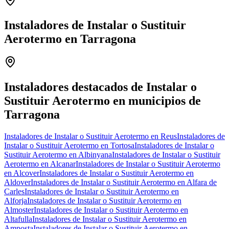
Instaladores de Instalar o Sustituir
Aerotermo en Tarragona
Leaflet
|
©
OpenStreetMap
+
−
Instaladores destacados de Instalar o
Sustituir Aerotermo en municipios de
Tarragona
Instaladores de Instalar o Sustituir Aerotermo en Reus
Instaladores de
Instalar o Sustituir Aerotermo en Tortosa
Instaladores de Instalar o
Sustituir Aerotermo en Albinyana
Instaladores de Instalar o Sustituir
Aerotermo en Alcanar
Instaladores de Instalar o Sustituir Aerotermo
en Alcover
Instaladores de Instalar o Sustituir Aerotermo en
Aldover
Instaladores de Instalar o Sustituir Aerotermo en Alfara de
Carles
Instaladores de Instalar o Sustituir Aerotermo en
Alforja
Instaladores de Instalar o Sustituir Aerotermo en
Almoster
Instaladores de Instalar o Sustituir Aerotermo en
Altafulla
Instaladores de Instalar o Sustituir Aerotermo en
Amposta
Instaladores de Instalar o Sustituir Aerotermo en