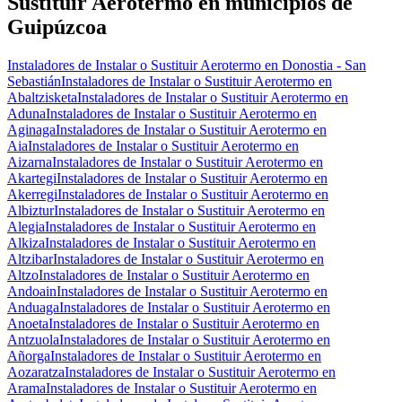
Sustituir Aerotermo en municipios de
Guipúzcoa
Instaladores de Instalar o Sustituir Aerotermo en Donostia - San
Sebastián
Instaladores de Instalar o Sustituir Aerotermo en
Abaltzisketa
Instaladores de Instalar o Sustituir Aerotermo en
Aduna
Instaladores de Instalar o Sustituir Aerotermo en
Aginaga
Instaladores de Instalar o Sustituir Aerotermo en
Aia
Instaladores de Instalar o Sustituir Aerotermo en
Aizarna
Instaladores de Instalar o Sustituir Aerotermo en
Akartegi
Instaladores de Instalar o Sustituir Aerotermo en
Akerregi
Instaladores de Instalar o Sustituir Aerotermo en
Albiztur
Instaladores de Instalar o Sustituir Aerotermo en
Alegia
Instaladores de Instalar o Sustituir Aerotermo en
Alkiza
Instaladores de Instalar o Sustituir Aerotermo en
Altzibar
Instaladores de Instalar o Sustituir Aerotermo en
Altzo
Instaladores de Instalar o Sustituir Aerotermo en
Andoain
Instaladores de Instalar o Sustituir Aerotermo en
Anduaga
Instaladores de Instalar o Sustituir Aerotermo en
Anoeta
Instaladores de Instalar o Sustituir Aerotermo en
Antzuola
Instaladores de Instalar o Sustituir Aerotermo en
Añorga
Instaladores de Instalar o Sustituir Aerotermo en
Aozaratza
Instaladores de Instalar o Sustituir Aerotermo en
Arama
Instaladores de Instalar o Sustituir Aerotermo en