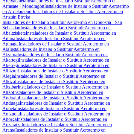
Aretxabaleta
Instaladores de Instalar o Sustituir Aerotermo en
Arrasate - Mondragón
Instaladores de Instalar o Sustituir Aerotermo
en Arrietamendi
Instaladores de Instalar o Sustituir Aerotermo en
Artzain Erreka
Instaladores de Instalar o Sustituir Aerotermo en Donostia - San
Sebastián
Instaladores de Instalar o Sustituir Aerotermo en
Abaltzisketa
Instaladores de Instalar o Sustituir Aerotermo en
Aduna
Instaladores de Instalar o Sustituir Aerotermo en
Aginaga
Instaladores de Instalar o Sustituir Aerotermo en
Aia
Instaladores de Instalar o Sustituir Aerotermo en
Aizarna
Instaladores de Instalar o Sustituir Aerotermo en
Akartegi
Instaladores de Instalar o Sustituir Aerotermo en
Akerregi
Instaladores de Instalar o Sustituir Aerotermo en
Albiztur
Instaladores de Instalar o Sustituir Aerotermo en
Alegia
Instaladores de Instalar o Sustituir Aerotermo en
Alkiza
Instaladores de Instalar o Sustituir Aerotermo en
Altzibar
Instaladores de Instalar o Sustituir Aerotermo en
Altzo
Instaladores de Instalar o Sustituir Aerotermo en
Andoain
Instaladores de Instalar o Sustituir Aerotermo en
Anduaga
Instaladores de Instalar o Sustituir Aerotermo en
Anoeta
Instaladores de Instalar o Sustituir Aerotermo en
Antzuola
Instaladores de Instalar o Sustituir Aerotermo en
Añorga
Instaladores de Instalar o Sustituir Aerotermo en
Aozaratza
Instaladores de Instalar o Sustituir Aerotermo en
Arama
Instaladores de Instalar o Sustituir Aerotermo en