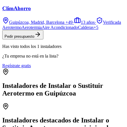
ClimAhorro
Guipúzcoa, Madrid, Barcelona
+49
·
13
años
·
Verificada
Aerotermo
Aerotermia
Aire Acondicionado
Calderas
+
5
Pedir presupuesto
Has visto
todos los
1
instaladores
¿Tu empresa no está en la lista?
Regístrate gratis
Instaladores de Instalar o Sustituir
Aerotermo en Guipúzcoa
Leaflet
|
©
OpenStreetMap
+
−
Instaladores destacados de Instalar o