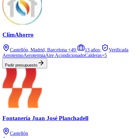
ClimAhorro
Castellón, Madrid, Barcelona
+49
·
13
años
·
Verificada
Aerotermo
Aerotermia
Aire Acondicionado
Calderas
+
5
Pedir presupuesto
Fontanería Juan José Planchadell
Castellón