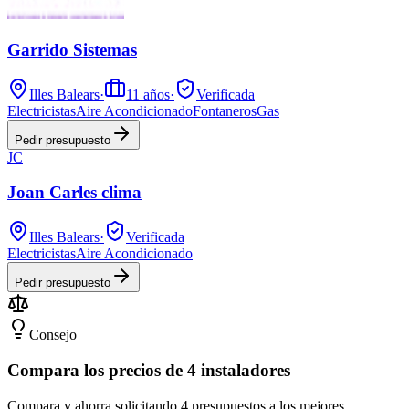
Garrido Sistemas
Illes Balears
·
11
años
·
Verificada
Electricistas
Aire Acondicionado
Fontaneros
Gas
Pedir presupuesto
JC
Joan Carles clima
Illes Balears
·
Verificada
Electricistas
Aire Acondicionado
Pedir presupuesto
Consejo
Compara los precios de 4 instaladores
Compara y ahorra solicitando 4 presupuestos a los mejores