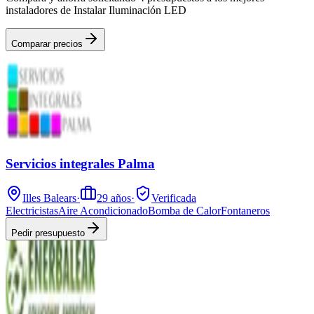
instaladores de Instalar Iluminación LED
Comparar precios
Servicios integrales Palma
Illes Balears
·
29
años
·
Verificada
Electricistas
Aire Acondicionado
Bomba de Calor
Fontaneros
Pedir presupuesto