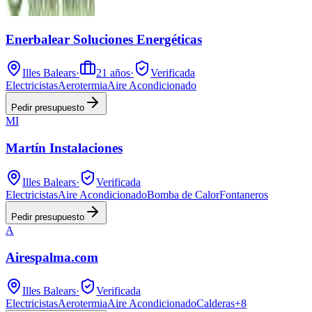
Enerbalear Soluciones Energéticas
Illes Balears
·
21
años
·
Verificada
Electricistas
Aerotermia
Aire Acondicionado
Pedir presupuesto
MI
Martín Instalaciones
Illes Balears
·
Verificada
Electricistas
Aire Acondicionado
Bomba de Calor
Fontaneros
Pedir presupuesto
A
Airespalma.com
Illes Balears
·
Verificada
Electricistas
Aerotermia
Aire Acondicionado
Calderas
+
8