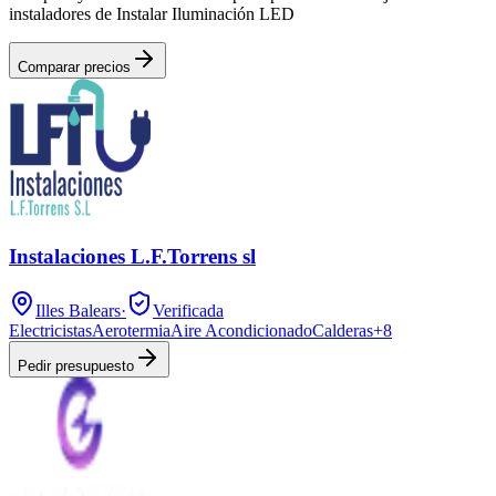
instaladores de Instalar Iluminación LED
Comparar precios
Instalaciones L.F.Torrens sl
Illes Balears
·
Verificada
Electricistas
Aerotermia
Aire Acondicionado
Calderas
+
8
Pedir presupuesto