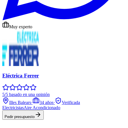
Muy experto
Eléctrica Ferrer
5/5 basado en una opinión
Illes Balears
·
34
años
·
Verificada
Electricistas
Aire Acondicionado
Pedir presupuesto