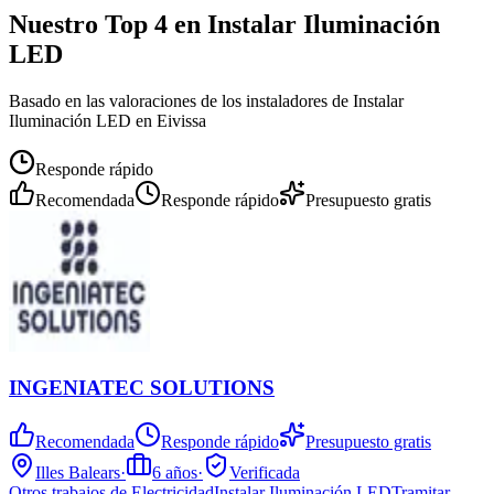
Nuestro Top 4 en Instalar Iluminación
LED
Basado en las valoraciones de los instaladores de Instalar
Iluminación LED en Eivissa
Responde rápido
Recomendada
Responde rápido
Presupuesto gratis
INGENIATEC SOLUTIONS
Recomendada
Responde rápido
Presupuesto gratis
Illes Balears
·
6
años
·
Verificada
Otros trabajos de Electricidad
Instalar Iluminación LED
Tramitar