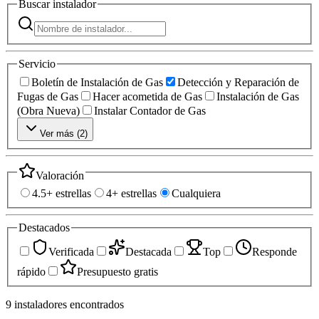
Buscar
instalador
Servicio
Boletín de Instalación de Gas
Detección y Reparación de
Fugas de Gas
Hacer acometida de Gas
Instalación de Gas
(Obra Nueva)
Instalar Contador de Gas
Ver más (
2
)
Valoración
4.5+ estrellas
4+ estrellas
Cualquiera
Destacados
Verificada
Destacada
Top
Responde
rápido
Presupuesto gratis
9
instaladores
encontrados