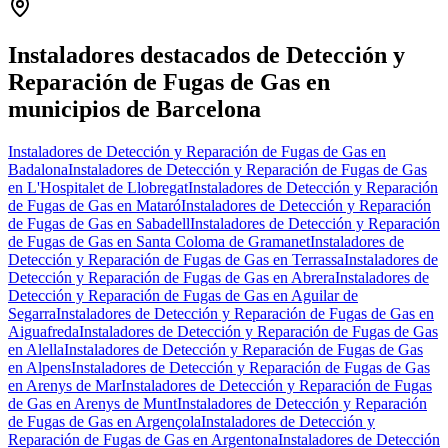
+
−
Instaladores destacados de Detección y
Reparación de Fugas de Gas en
municipios de Barcelona
Instaladores de Detección y Reparación de Fugas de Gas en
Badalona
Instaladores de Detección y Reparación de Fugas de Gas
en L'Hospitalet de Llobregat
Instaladores de Detección y Reparación
de Fugas de Gas en Mataró
Instaladores de Detección y Reparación
de Fugas de Gas en Sabadell
Instaladores de Detección y Reparación
de Fugas de Gas en Santa Coloma de Gramanet
Instaladores de
Detección y Reparación de Fugas de Gas en Terrassa
Instaladores de
Detección y Reparación de Fugas de Gas en Abrera
Instaladores de
Detección y Reparación de Fugas de Gas en Aguilar de
Segarra
Instaladores de Detección y Reparación de Fugas de Gas en
Aiguafreda
Instaladores de Detección y Reparación de Fugas de Gas
en Alella
Instaladores de Detección y Reparación de Fugas de Gas
en Alpens
Instaladores de Detección y Reparación de Fugas de Gas
en Arenys de Mar
Instaladores de Detección y Reparación de Fugas
de Gas en Arenys de Munt
Instaladores de Detección y Reparación
de Fugas de Gas en Argençola
Instaladores de Detección y
Reparación de Fugas de Gas en Argentona
Instaladores de Detección