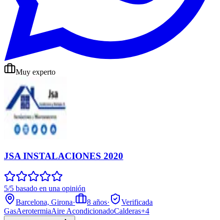
Muy experto
JSA INSTALACIONES 2020
5/5 basado en una opinión
Barcelona, Girona
·
8
años
·
Verificada
Gas
Aerotermia
Aire Acondicionado
Calderas
+
4