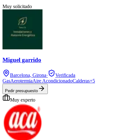
Muy solicitado
Miguel garrido
Barcelona, Girona
·
Verificada
Gas
Aerotermia
Aire Acondicionado
Calderas
+
5
Pedir presupuesto
Muy experto