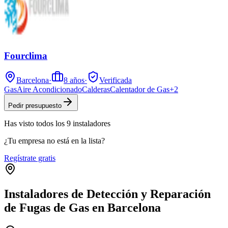
Fourclima
Barcelona
·
8
años
·
Verificada
Gas
Aire Acondicionado
Calderas
Calentador de Gas
+
2
Pedir presupuesto
Has visto
todos los
9
instaladores
¿Tu empresa no está en la lista?
Regístrate gratis
Instaladores de Detección y Reparación
de Fugas de Gas en Barcelona
Leaflet
|
©
OpenStreetMap