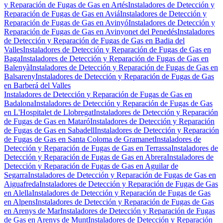
y Reparación de Fugas de Gas en Artés
Instaladores de Detección y
Reparación de Fugas de Gas en Aviá
Instaladores de Detección y
Reparación de Fugas de Gas en Avinyó
Instaladores de Detección y
Reparación de Fugas de Gas en Avinyonet del Penedés
Instaladores
de Detección y Reparación de Fugas de Gas en Badia del
Valles
Instaladores de Detección y Reparación de Fugas de Gas en
Baga
Instaladores de Detección y Reparación de Fugas de Gas en
Balenyà
Instaladores de Detección y Reparación de Fugas de Gas en
Balsareny
Instaladores de Detección y Reparación de Fugas de Gas
en Barberá del Valles
Instaladores de Detección y Reparación de Fugas de Gas en
Badalona
Instaladores de Detección y Reparación de Fugas de Gas
en L'Hospitalet de Llobregat
Instaladores de Detección y Reparación
de Fugas de Gas en Mataró
Instaladores de Detección y Reparación
de Fugas de Gas en Sabadell
Instaladores de Detección y Reparación
de Fugas de Gas en Santa Coloma de Gramanet
Instaladores de
Detección y Reparación de Fugas de Gas en Terrassa
Instaladores de
Detección y Reparación de Fugas de Gas en Abrera
Instaladores de
Detección y Reparación de Fugas de Gas en Aguilar de
Segarra
Instaladores de Detección y Reparación de Fugas de Gas en
Aiguafreda
Instaladores de Detección y Reparación de Fugas de Gas
en Alella
Instaladores de Detección y Reparación de Fugas de Gas
en Alpens
Instaladores de Detección y Reparación de Fugas de Gas
en Arenys de Mar
Instaladores de Detección y Reparación de Fugas
de Gas en Arenys de Munt
Instaladores de Detección y Reparación