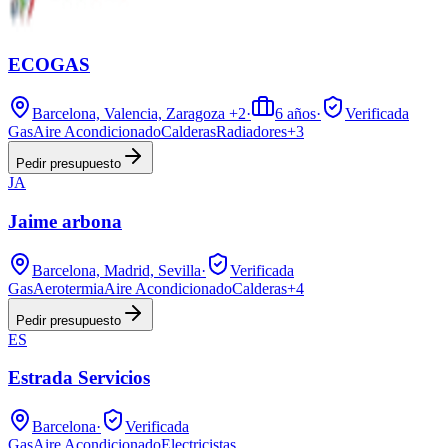
ECOGAS
Barcelona, Valencia, Zaragoza
+2
·
6
años
·
Verificada
Gas
Aire Acondicionado
Calderas
Radiadores
+
3
Pedir presupuesto
JA
Jaime arbona
Barcelona, Madrid, Sevilla
·
Verificada
Gas
Aerotermia
Aire Acondicionado
Calderas
+
4
Pedir presupuesto
ES
Estrada Servicios
Barcelona
·
Verificada
Gas
Aire Acondicionado
Electricistas