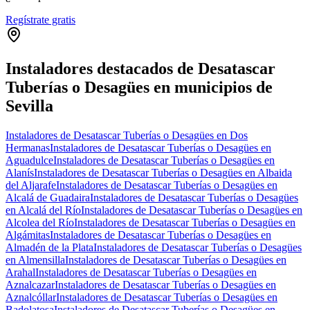
Regístrate gratis
Instaladores destacados de Desatascar
Tuberías o Desagües en municipios de
Sevilla
Instaladores de Desatascar Tuberías o Desagües en Dos
Hermanas
Instaladores de Desatascar Tuberías o Desagües en
Aguadulce
Instaladores de Desatascar Tuberías o Desagües en
Alanís
Instaladores de Desatascar Tuberías o Desagües en Albaida
del Aljarafe
Instaladores de Desatascar Tuberías o Desagües en
Alcalá de Guadaira
Instaladores de Desatascar Tuberías o Desagües
en Alcalá del Río
Instaladores de Desatascar Tuberías o Desagües en
Alcolea del Río
Instaladores de Desatascar Tuberías o Desagües en
Algámitas
Instaladores de Desatascar Tuberías o Desagües en
Almadén de la Plata
Instaladores de Desatascar Tuberías o Desagües
en Almensilla
Instaladores de Desatascar Tuberías o Desagües en
Arahal
Instaladores de Desatascar Tuberías o Desagües en
Aznalcazar
Instaladores de Desatascar Tuberías o Desagües en
Aznalcóllar
Instaladores de Desatascar Tuberías o Desagües en
Badolatosa
Instaladores de Desatascar Tuberías o Desagües en