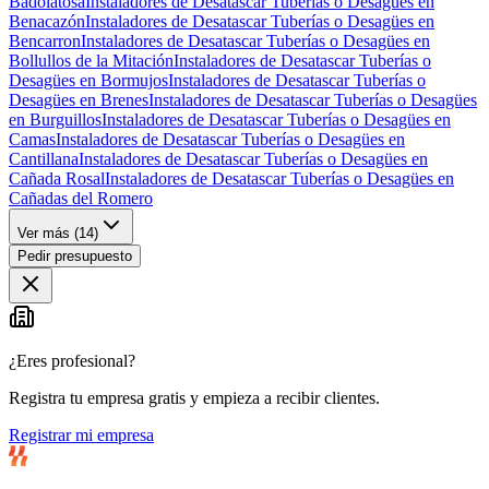
Badolatosa
Instaladores de Desatascar Tuberías o Desagües en
Benacazón
Instaladores de Desatascar Tuberías o Desagües en
Bencarron
Instaladores de Desatascar Tuberías o Desagües en
Bollullos de la Mitación
Instaladores de Desatascar Tuberías o
Desagües en Bormujos
Instaladores de Desatascar Tuberías o
Desagües en Brenes
Instaladores de Desatascar Tuberías o Desagües
en Burguillos
Instaladores de Desatascar Tuberías o Desagües en
Camas
Instaladores de Desatascar Tuberías o Desagües en
Cantillana
Instaladores de Desatascar Tuberías o Desagües en
Cañada Rosal
Instaladores de Desatascar Tuberías o Desagües en
Cañadas del Romero
Ver más (
14
)
Pedir presupuesto
¿Eres profesional?
Registra tu empresa gratis y empieza a recibir clientes.
Registrar mi empresa