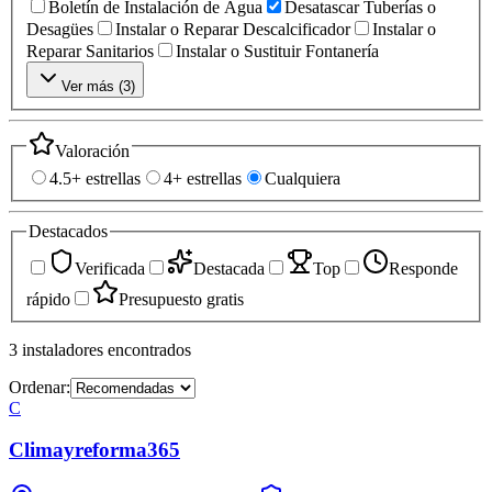
Boletín de Instalación de Agua
Desatascar Tuberías o
Desagües
Instalar o Reparar Descalcificador
Instalar o
Reparar Sanitarios
Instalar o Sustituir Fontanería
Ver más (
3
)
Valoración
4.5+ estrellas
4+ estrellas
Cualquiera
Destacados
Verificada
Destacada
Top
Responde
rápido
Presupuesto gratis
3
instaladores
encontrados
Ordenar:
C
Climayreforma365