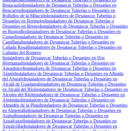
Benacazón
Instaladores de Desatascar Tuberías o Desagües en
Bencarron
Instaladores de Desatascar Tuberías o Desagües en
Bollullos de la Mitación
Instaladores de Desatascar Tuberías o
Desagües en Bormujos
Instaladores de Desatascar Tuberías o
Desagües en Brenes
Instaladores de Desatascar Tuberías o Desagües
en Burguillos
Instaladores de Desatascar Tuberías o Desagües en
Camas
Instaladores de Desatascar Tuberías o Desagües en
Cantillana
Instaladores de Desatascar Tuberías o Desagües en
Cañada Rosal
Instaladores de Desatascar Tuberías o Desagües en
Cañadas del Romero
Instaladores de Desatascar Tuberías o Desagües en Dos
Hermanas
Instaladores de Desatascar Tuberías o Desagües en
Aguadulce
Instaladores de Desatascar Tuberías o Desagües en
Alanís
Instaladores de Desatascar Tuberías o Desagües en Albaida
del Aljarafe
Instaladores de Desatascar Tuberías o Desagües en
Alcalá de Guadaira
Instaladores de Desatascar Tuberías o Desagües
en Alcalá del Río
Instaladores de Desatascar Tuberías o Desagües en
Alcolea del Río
Instaladores de Desatascar Tuberías o Desagües en
Algámitas
Instaladores de Desatascar Tuberías o Desagües en
Almadén de la Plata
Instaladores de Desatascar Tuberías o Desagües
en Almensilla
Instaladores de Desatascar Tuberías o Desagües en
Arahal
Instaladores de Desatascar Tuberías o Desagües en
Aznalcazar
Instaladores de Desatascar Tuberías o Desagües en
Aznalcóllar
Instaladores de Desatascar Tuberías o Desagües en