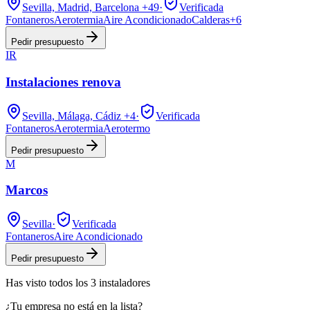
Sevilla, Madrid, Barcelona
+49
·
Verificada
Fontaneros
Aerotermia
Aire Acondicionado
Calderas
+
6
Pedir presupuesto
IR
Instalaciones renova
Sevilla, Málaga, Cádiz
+4
·
Verificada
Fontaneros
Aerotermia
Aerotermo
Pedir presupuesto
M
Marcos
Sevilla
·
Verificada
Fontaneros
Aire Acondicionado
Pedir presupuesto
Has visto
todos los
3
instaladores
¿Tu empresa no está en la lista?