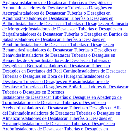
Arganza
Instaladores de Desatascar Tuberías o Desagües en
Armunia
Instaladores de Desatascar Tuberías o Desagües en
Astorga
Instaladores de Desatascar Tuberías o Desagües en
Azadinos
Instaladores de Desatascar Tuberías o Desagües en
Balboa
Instaladores de Desatascar Tuberías o Desagües en Balneario
de Morgovejo
Instaladores de Desatascar Tuberías o Desagües en
Barjas
Instaladores de Desatascar Tuberías o Desagües en Barrios de
Salas
Instaladores de Desatascar Tuberías o Desagües en
Bembibre
Instaladores de Desatascar Tuberías o Desagües en
Benamarías
Instaladores de Desatascar Tuberías o Desagües en
Benavides
Instaladores de Desatascar Tuberías o Desagües en
Benavides de Órbigo
Instaladores de Desatascar Tuberías o
Desagües en Benuza
Instaladores de Desatascar Tuberías o
Desagües en Bercianos del Real Camino
Instaladores de Desatascar
Tuberías o Desagües en Boca de Huérgano
Instaladores de
Desatascar Tuberías o Desagües en Boisán
Instaladores de
Desatascar Tuberías o Desagües en Boñar
Instaladores de Desatascar
Tuberías o Desagües en Borrenes
Instaladores de Desatascar Tuberías o Desagües en Abadengo de
Torío
Instaladores de Desatascar Tuberías o Desagües en
Acebedo
Instaladores de Desatascar Tuberías o Desagües en Alija
del Infantado
Instaladores de Desatascar Tuberías o Desagües en
Almanza
Instaladores de Desatascar Tuberías o Desagües en
Arcahueja
Instaladores de Desatascar Tuberías o Desagües en
Ardón
Instaladores de Desatascar Tuberías o Desagües en