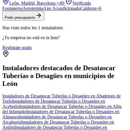
León, Madrid, Barcelona
+49
·
Verificada
Fontaneros
Aerotermia
Aire Acondicionado
Calderas
+
6
Pedir presupuesto
Has visto
todos los
1
instaladores
¿Tu empresa no está en la lista?
Regístrate gratis
Instaladores destacados de Desatascar
Tuberías o Desagües en municipios de
León
Instaladores de Desatascar Tuberías o Desagües en Abadengo de
Torío
Instaladores de Desatascar Tuberías o Desagües en
Acebedo
Instaladores de Desatascar Tuberías o Desagües en Alija
del Infantado
Instaladores de Desatascar Tuberías o Desagües en
Almanza
Instaladores de Desatascar Tuberías o Desagües en
Arcahueja
Instaladores de Desatascar Tuberías o Desagües en
Ardón
Instaladores de Desatascar Tuberías o Desagües en