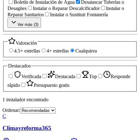
Boletín de Instalación de Agua
Desatascar Tuberías o
Desagües
Instalar o Reparar Descalcificador
Instalar o
Reparar Sanitarios
Instalar o Sustituir Fontanería
Ver más (
3
)
Valoración
4.5+ estrellas
4+ estrellas
Cualquiera
Destacados
Verificada
Destacada
Top
Responde
rápido
Presupuesto gratis
1
instalador
encontrado
Ordenar:
C
Climayreforma365