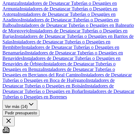
Arganza
Instaladores de Desatascar Tuberías o Desagües en
Armunia
Instaladores de Desatascar Tuberías o Desagües en
Astorga
Instaladores de Desatascar Tuberías o Desagües en
Azadinos
Instaladores de Desatascar Tuberías o Desagües en
Balboa
Instaladores de Desatascar Tuberías o Desagües en Balneario
de Morgovejo
Instaladores de Desatascar Tuberías o Desagües en
Barjas
Instaladores de Desatascar Tuberías o Desagües en Barrios de
Salas
Instaladores de Desatascar Tuberías o Desagües en
Bembibre
Instaladores de Desatascar Tuberías o Desagües en
Benamarías
Instaladores de Desatascar Tuberías o Desagües en
Benavides
Instaladores de Desatascar Tuberías o Desagües en
Benavides de Órbigo
Instaladores de Desatascar Tuberías o
Desagües en Benuza
Instaladores de Desatascar Tuberías o
Desagües en Bercianos del Real Camino
Instaladores de Desatascar
Tuberías o Desagües en Boca de Huérgano
Instaladores de
Desatascar Tuberías o Desagües en Boisán
Instaladores de
Desatascar Tuberías o Desagües en Boñar
Instaladores de Desatascar
Tuberías o Desagües en Borrenes
Ver más (
14
)
Pedir presupuesto