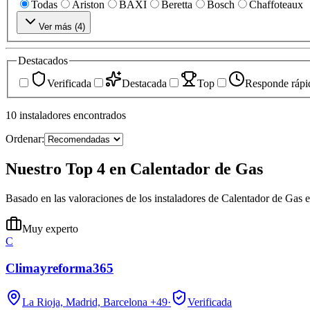
Todas
Ariston
BAXI
Beretta
Bosch
Chaffoteaux
Ver más (
4
)
Destacados
Verificada
Destacada
Top
Responde rápi
10
instaladores
encontrados
Ordenar:
Nuestro Top 4 en Calentador de Gas
Basado en las valoraciones de los instaladores de Calentador de Gas 
Muy experto
C
Climayreforma365
La Rioja, Madrid, Barcelona
+49
·
Verificada