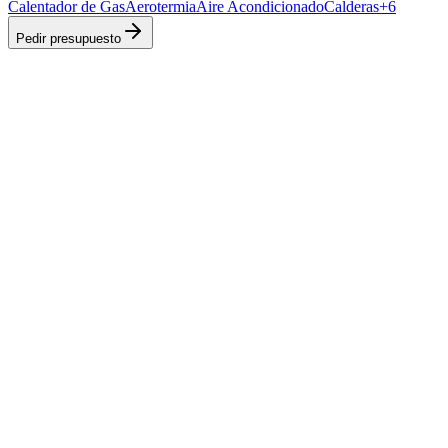
Calentador de Gas
Aerotermia
Aire Acondicionado
Calderas
+
6
Pedir presupuesto