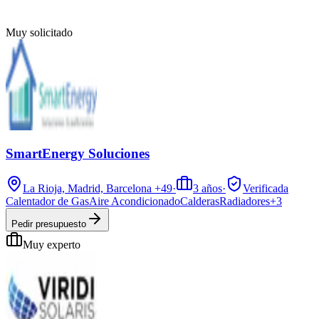
Muy solicitado
SmartEnergy Soluciones
La Rioja, Madrid, Barcelona
+49
·
3
años
·
Verificada
Calentador de Gas
Aire Acondicionado
Calderas
Radiadores
+
3
Pedir presupuesto
Muy experto