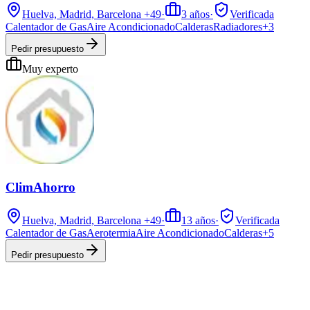
Huelva, Madrid, Barcelona
+49
·
3
años
·
Verificada
Calentador de Gas
Aire Acondicionado
Calderas
Radiadores
+
3
Pedir presupuesto
Muy experto
ClimAhorro
Huelva, Madrid, Barcelona
+49
·
13
años
·
Verificada
Calentador de Gas
Aerotermia
Aire Acondicionado
Calderas
+
5
Pedir presupuesto