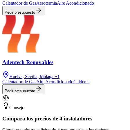
Calentador de Gas
Aerotermia
Aire Acondicionado
Pedir presupuesto
Adentech Renovables
Huelva, Sevilla, Málaga
+1
Calentador de Gas
Aire Acondicionado
Calderas
Pedir presupuesto
Consejo
Compara los precios de 4 instaladores
Compara y ahorra solicitando 4 presupuestos a los mejores