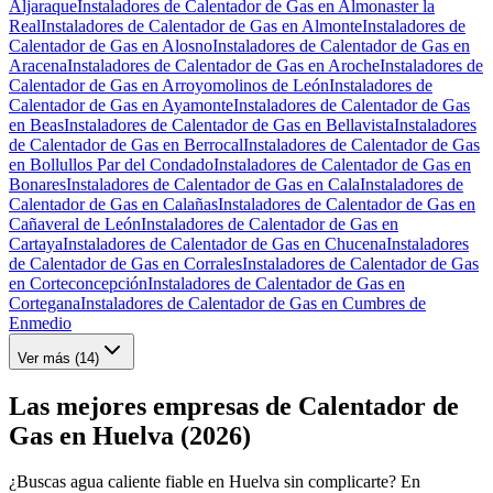
Aljaraque
Instaladores de Calentador de Gas en Almonaster la
Real
Instaladores de Calentador de Gas en Almonte
Instaladores de
Calentador de Gas en Alosno
Instaladores de Calentador de Gas en
Aracena
Instaladores de Calentador de Gas en Aroche
Instaladores de
Calentador de Gas en Arroyomolinos de León
Instaladores de
Calentador de Gas en Ayamonte
Instaladores de Calentador de Gas
en Beas
Instaladores de Calentador de Gas en Bellavista
Instaladores
de Calentador de Gas en Berrocal
Instaladores de Calentador de Gas
en Bollullos Par del Condado
Instaladores de Calentador de Gas en
Bonares
Instaladores de Calentador de Gas en Cala
Instaladores de
Calentador de Gas en Calañas
Instaladores de Calentador de Gas en
Cañaveral de León
Instaladores de Calentador de Gas en
Cartaya
Instaladores de Calentador de Gas en Chucena
Instaladores
de Calentador de Gas en Corrales
Instaladores de Calentador de Gas
en Corteconcepción
Instaladores de Calentador de Gas en
Cortegana
Instaladores de Calentador de Gas en Cumbres de
Enmedio
Ver más (
14
)
Las mejores empresas de Calentador de
Gas en Huelva (2026)
¿Buscas agua caliente fiable en Huelva sin complicarte? En