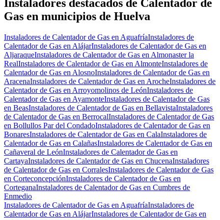
−
Instaladores destacados de Calentador de
Gas en municipios de Huelva
Instaladores de Calentador de Gas en Aguafría
Instaladores de
Calentador de Gas en Alájar
Instaladores de Calentador de Gas en
Aljaraque
Instaladores de Calentador de Gas en Almonaster la
Real
Instaladores de Calentador de Gas en Almonte
Instaladores de
Calentador de Gas en Alosno
Instaladores de Calentador de Gas en
Aracena
Instaladores de Calentador de Gas en Aroche
Instaladores de
Calentador de Gas en Arroyomolinos de León
Instaladores de
Calentador de Gas en Ayamonte
Instaladores de Calentador de Gas
en Beas
Instaladores de Calentador de Gas en Bellavista
Instaladores
de Calentador de Gas en Berrocal
Instaladores de Calentador de Gas
en Bollullos Par del Condado
Instaladores de Calentador de Gas en
Bonares
Instaladores de Calentador de Gas en Cala
Instaladores de
Calentador de Gas en Calañas
Instaladores de Calentador de Gas en
Cañaveral de León
Instaladores de Calentador de Gas en
Cartaya
Instaladores de Calentador de Gas en Chucena
Instaladores
de Calentador de Gas en Corrales
Instaladores de Calentador de Gas
en Corteconcepción
Instaladores de Calentador de Gas en
Cortegana
Instaladores de Calentador de Gas en Cumbres de
Enmedio
Instaladores de Calentador de Gas en Aguafría
Instaladores de
Calentador de Gas en Alájar
Instaladores de Calentador de Gas en