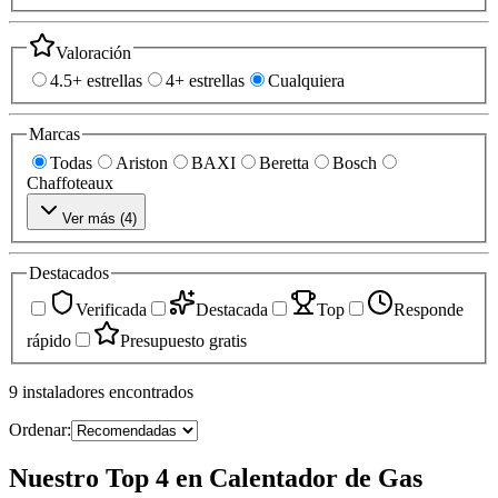
Valoración
4.5+ estrellas
4+ estrellas
Cualquiera
Marcas
Todas
Ariston
BAXI
Beretta
Bosch
Chaffoteaux
Ver más (
4
)
Destacados
Verificada
Destacada
Top
Responde
rápido
Presupuesto gratis
9
instaladores
encontrados
Ordenar:
Nuestro Top 4 en Calentador de Gas