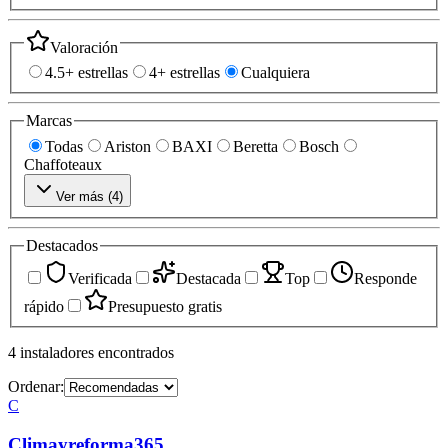
Valoración
4.5+ estrellas
4+ estrellas
Cualquiera
Marcas
Todas
Ariston
BAXI
Beretta
Bosch
Chaffoteaux
Ver más (
4
)
Destacados
Verificada
Destacada
Top
Responde
rápido
Presupuesto gratis
4
instaladores
encontrados
Ordenar:
C
Climayreforma365