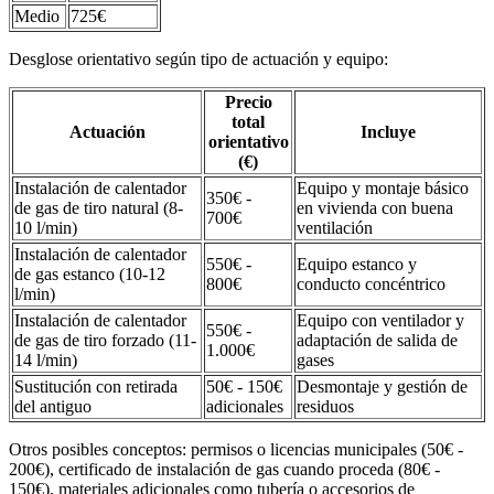
Medio
725€
Desglose orientativo según tipo de actuación y equipo:
Precio
total
Actuación
Incluye
orientativo
(€)
Instalación de calentador
Equipo y montaje básico
350€ -
de gas de tiro natural (8-
en vivienda con buena
700€
10 l/min)
ventilación
Instalación de calentador
550€ -
Equipo estanco y
de gas estanco (10-12
800€
conducto concéntrico
l/min)
Instalación de calentador
Equipo con ventilador y
550€ -
de gas de tiro forzado (11-
adaptación de salida de
1.000€
14 l/min)
gases
Sustitución con retirada
50€ - 150€
Desmontaje y gestión de
del antiguo
adicionales
residuos
Otros posibles conceptos: permisos o licencias municipales (50€ -
200€), certificado de instalación de gas cuando proceda (80€ -
150€), materiales adicionales como tubería o accesorios de