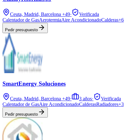
Ceuta, Madrid, Barcelona
+49
·
Verificada
Calentador de Gas
Aerotermia
Aire Acondicionado
Calderas
+
6
Pedir presupuesto
SmartEnergy Soluciones
Ceuta, Madrid, Barcelona
+49
·
3
años
·
Verificada
Calentador de Gas
Aire Acondicionado
Calderas
Radiadores
+
3
Pedir presupuesto