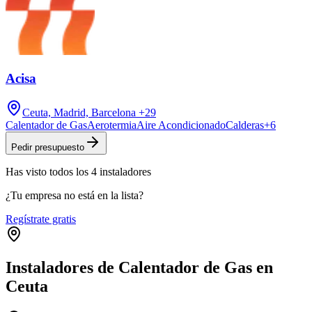
Acisa
Ceuta, Madrid, Barcelona
+29
Calentador de Gas
Aerotermia
Aire Acondicionado
Calderas
+
6
Pedir presupuesto
Has visto
todos los
4
instaladores
¿Tu empresa no está en la lista?
Regístrate gratis
Instaladores de Calentador de Gas en
Ceuta
Leaflet
|
©
OpenStreetMap