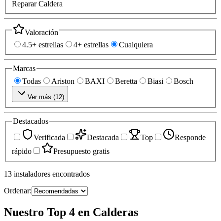
Reparar Caldera
Valoración
4.5+ estrellas
4+ estrellas
Cualquiera
Marcas
Todas
Ariston
BAXI
Beretta
Biasi
Bosch
Ver más (
12
)
Destacados
Verificada
Destacada
Top
Responde
rápido
Presupuesto gratis
13
instaladores
encontrados
Ordenar:
Nuestro Top 4 en Calderas