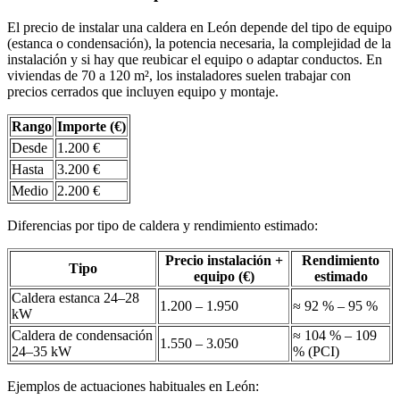
El precio de instalar una caldera en León depende del tipo de equipo
(estanca o condensación), la potencia necesaria, la complejidad de la
instalación y si hay que reubicar el equipo o adaptar conductos. En
viviendas de 70 a 120 m², los instaladores suelen trabajar con
precios cerrados que incluyen equipo y montaje.
Rango
Importe (€)
Desde
1.200 €
Hasta
3.200 €
Medio
2.200 €
Diferencias por tipo de caldera y rendimiento estimado:
Precio instalación +
Rendimiento
Tipo
equipo (€)
estimado
Caldera estanca 24–28
1.200 – 1.950
≈ 92 % – 95 %
kW
Caldera de condensación
≈ 104 % – 109
1.550 – 3.050
24–35 kW
% (PCI)
Ejemplos de actuaciones habituales en León: