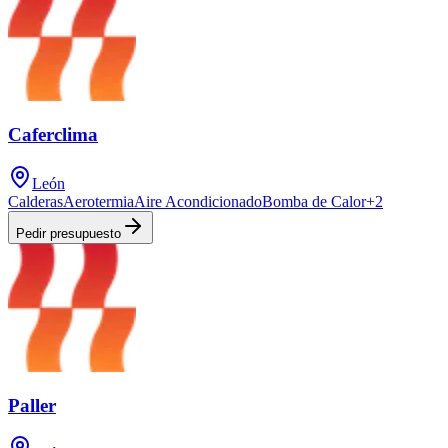
Caferclima
León
Calderas
Aerotermia
Aire Acondicionado
Bomba de Calor
+
2
Pedir presupuesto
Paller