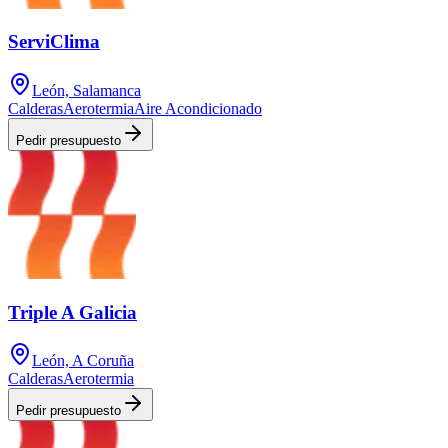
ServiClima
León, Salamanca
Calderas
Aerotermia
Aire Acondicionado
Pedir presupuesto
Triple A Galicia
León, A Coruña
Calderas
Aerotermia
Pedir presupuesto