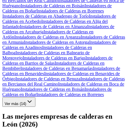
en Bercianos del Real Camino
Instaladores de Calderas en Boca de
Huérgano
Instaladores de Calderas en Boisán
Instaladores de
Calderas en Boñar
Instaladores de Calderas en Borrenes
Instaladores de Calderas en Abadengo de Torío
Instaladores de
Calderas en Acebedo
Instaladores de Calderas en Alija del
Infantado
Instaladores de Calderas en Almanza
Instaladores de
Calderas en Arcahueja
Instaladores de Calderas en
Ardón
Instaladores de Calderas en Arganza
Instaladores de Calderas
en Armunia
Instaladores de Calderas en Astorga
Instaladores de
Calderas en Azadinos
Instaladores de Calderas en
Balboa
Instaladores de Calderas en Balneario de
Morgovejo
Instaladores de Calderas en Barjas
Instaladores de
Calderas en Barrios de Salas
Instaladores de Calderas en
Bembibre
Instaladores de Calderas en Benamarías
Instaladores de
Calderas en Benavides
Instaladores de Calderas en Benavides de
Órbigo
Instaladores de Calderas en Benuza
Instaladores de Calderas
en Bercianos del Real Camino
Instaladores de Calderas en Boca de
Huérgano
Instaladores de Calderas en Boisán
Instaladores de
Calderas en Boñar
Instaladores de Calderas en Borrenes
Ver más (
14
)
Las mejores empresas de calderas en
León (2026)