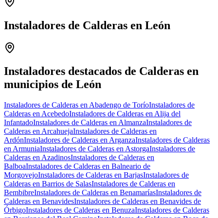
Instaladores de Calderas en León
Leaflet
|
©
OpenStreetMap
+
−
Instaladores destacados de Calderas en
municipios de León
Instaladores de Calderas en Abadengo de Torío
Instaladores de
Calderas en Acebedo
Instaladores de Calderas en Alija del
Infantado
Instaladores de Calderas en Almanza
Instaladores de
Calderas en Arcahueja
Instaladores de Calderas en
Ardón
Instaladores de Calderas en Arganza
Instaladores de Calderas
en Armunia
Instaladores de Calderas en Astorga
Instaladores de
Calderas en Azadinos
Instaladores de Calderas en
Balboa
Instaladores de Calderas en Balneario de
Morgovejo
Instaladores de Calderas en Barjas
Instaladores de
Calderas en Barrios de Salas
Instaladores de Calderas en
Bembibre
Instaladores de Calderas en Benamarías
Instaladores de
Calderas en Benavides
Instaladores de Calderas en Benavides de
Órbigo
Instaladores de Calderas en Benuza
Instaladores de Calderas