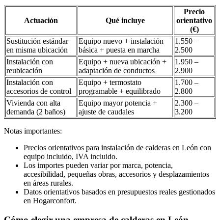
Precio
Actuación
Qué incluye
orientativo
(€)
Sustitución estándar
Equipo nuevo + instalación
1.550 –
en misma ubicación
básica + puesta en marcha
2.500
Instalación con
Equipo + nueva ubicación +
1.950 –
reubicación
adaptación de conductos
2.900
Instalación con
Equipo + termostato
1.700 –
accesorios de control
programable + equilibrado
2.800
Vivienda con alta
Equipo mayor potencia +
2.300 –
demanda (2 baños)
ajuste de caudales
3.200
Notas importantes:
Precios orientativos para instalación de calderas en León con
equipo incluido, IVA incluido.
Los importes pueden variar por marca, potencia,
accesibilidad, pequeñas obras, accesorios y desplazamientos
en áreas rurales.
Datos orientativos basados en presupuestos reales gestionados
en Hogarconfort.
Cómo elegir una empresa de calderas en León