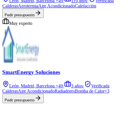
León, Madrid, Barcelona
+49
·
119
años
·
Verificada
Calderas
Aerotermia
Aire Acondicionado
Calefacción
Pedir presupuesto
Muy experto
SmartEnergy Soluciones
León, Madrid, Barcelona
+49
·
3
años
·
Verificada
Calderas
Aire Acondicionado
Radiadores
Bomba de Calor
+
3
Pedir presupuesto