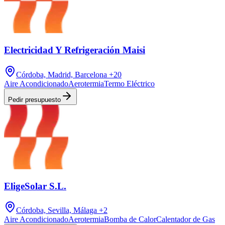
Electricidad Y Refrigeración Maisi
Córdoba, Madrid, Barcelona
+20
Aire Acondicionado
Aerotermia
Termo Eléctrico
Pedir presupuesto
EligeSolar S.L.
Córdoba, Sevilla, Málaga
+2
Aire Acondicionado
Aerotermia
Bomba de Calor
Calentador de Gas