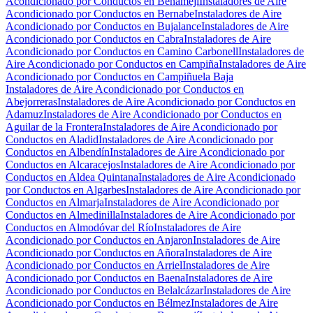
Acondicionado por Conductos en Benamejí
Instaladores de Aire
Acondicionado por Conductos en Bernabe
Instaladores de Aire
Acondicionado por Conductos en Bujalance
Instaladores de Aire
Acondicionado por Conductos en Cabra
Instaladores de Aire
Acondicionado por Conductos en Camino Carbonell
Instaladores de
Aire Acondicionado por Conductos en Campiña
Instaladores de Aire
Acondicionado por Conductos en Campiñuela Baja
Instaladores de Aire Acondicionado por Conductos en
Abejorreras
Instaladores de Aire Acondicionado por Conductos en
Adamuz
Instaladores de Aire Acondicionado por Conductos en
Aguilar de la Frontera
Instaladores de Aire Acondicionado por
Conductos en Aladid
Instaladores de Aire Acondicionado por
Conductos en Albendín
Instaladores de Aire Acondicionado por
Conductos en Alcaracejos
Instaladores de Aire Acondicionado por
Conductos en Aldea Quintana
Instaladores de Aire Acondicionado
por Conductos en Algarbes
Instaladores de Aire Acondicionado por
Conductos en Almarja
Instaladores de Aire Acondicionado por
Conductos en Almedinilla
Instaladores de Aire Acondicionado por
Conductos en Almodóvar del Río
Instaladores de Aire
Acondicionado por Conductos en Anjaron
Instaladores de Aire
Acondicionado por Conductos en Añora
Instaladores de Aire
Acondicionado por Conductos en Arriel
Instaladores de Aire
Acondicionado por Conductos en Baena
Instaladores de Aire
Acondicionado por Conductos en Belalcázar
Instaladores de Aire
Acondicionado por Conductos en Bélmez
Instaladores de Aire