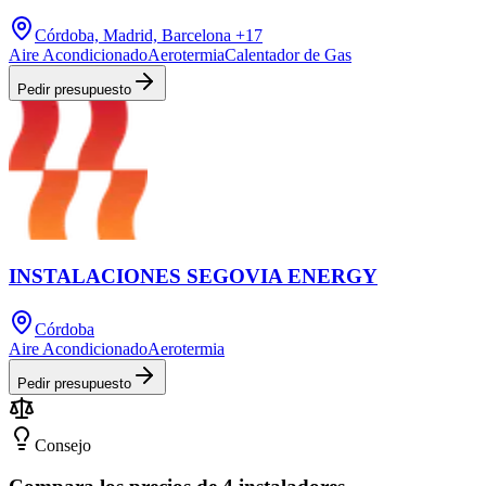
Córdoba, Madrid, Barcelona
+17
Aire Acondicionado
Aerotermia
Calentador de Gas
Pedir presupuesto
INSTALACIONES SEGOVIA ENERGY
Córdoba
Aire Acondicionado
Aerotermia
Pedir presupuesto
Consejo