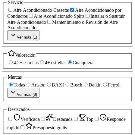
Servicio
Aire Acondicionado Cassette
Aire Acondicionado por
Conductos
Aire Acondicionado Splits
Instalar o Sustituir
Aire Acondicionado
Mantenimiento o Revisión de Aire
Acondicionado
Ver más (
1
)
Valoración
4.5+ estrellas
4+ estrellas
Cualquiera
Marcas
Todas
Ariston
BAXI
Bosch
Daikin
Ferroli
Ver más (
8
)
Destacados
Verificada
Destacada
Top
Responde
rápido
Presupuesto gratis