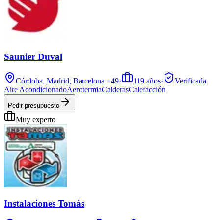
Saunier Duval
Córdoba, Madrid, Barcelona
+49
·
119
años
·
Verificada
Aire Acondicionado
Aerotermia
Calderas
Calefacción
Pedir presupuesto
Muy experto
Instalaciones Tomás