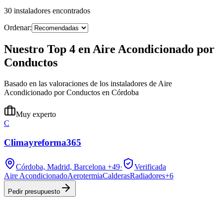
30
instaladores
encontrados
Ordenar:
Nuestro Top 4 en Aire Acondicionado por
Conductos
Basado en las valoraciones de los instaladores de Aire
Acondicionado por Conductos en Córdoba
Muy experto
C
Climayreforma365
Córdoba, Madrid, Barcelona
+49
·
Verificada
Aire Acondicionado
Aerotermia
Calderas
Radiadores
+
6
Pedir presupuesto