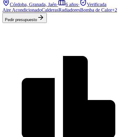
Córdoba, Granada, Jaén
·
6
años
·
Verificada
Aire Acondicionado
Calderas
Radiadores
Bomba de Calor
+
2
Pedir presupuesto