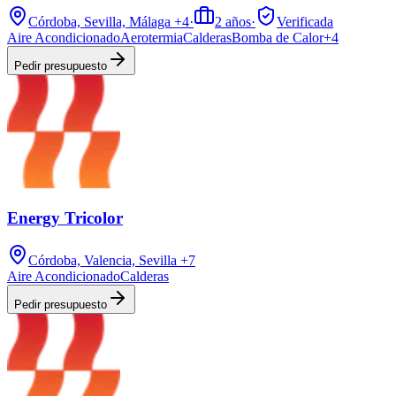
Córdoba, Sevilla, Málaga
+4
·
2
años
·
Verificada
Aire Acondicionado
Aerotermia
Calderas
Bomba de Calor
+
4
Pedir presupuesto
Energy Tricolor
Córdoba, Valencia, Sevilla
+7
Aire Acondicionado
Calderas
Pedir presupuesto