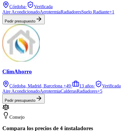
Córdoba
·
Verificada
Aire Acondicionado
Aerotermia
Radiadores
Suelo Radiante
+
1
Pedir presupuesto
ClimAhorro
Córdoba, Madrid, Barcelona
+49
·
13
años
·
Verificada
Aire Acondicionado
Aerotermia
Calderas
Radiadores
+
5
Pedir presupuesto
Consejo
Compara los precios de 4 instaladores