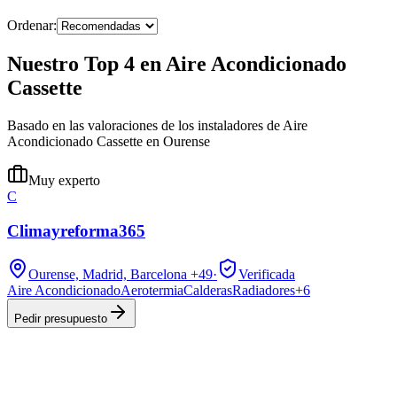
Ordenar:
Nuestro Top 4 en Aire Acondicionado
Cassette
Basado en las valoraciones de los instaladores de Aire
Acondicionado Cassette en Ourense
Muy experto
C
Climayreforma365
Ourense, Madrid, Barcelona
+49
·
Verificada
Aire Acondicionado
Aerotermia
Calderas
Radiadores
+
6
Pedir presupuesto