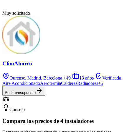
Muy solicitado
ClimAhorro
Ourense, Madrid, Barcelona
+49
·
13
años
·
Verificada
Aire Acondicionado
Aerotermia
Calderas
Radiadores
+
5
Pedir presupuesto
Consejo
Compara los precios de 4 instaladores