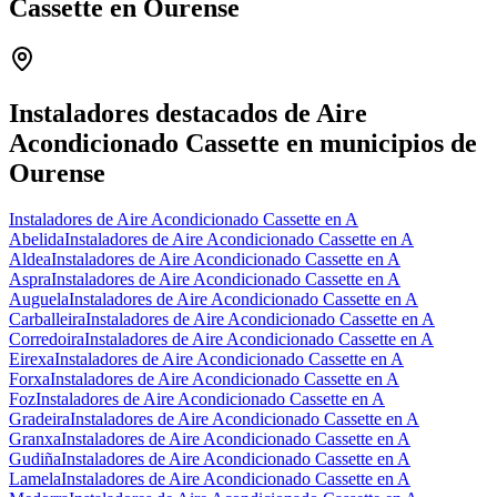
Cassette en Ourense
Leaflet
|
©
OpenStreetMap
+
−
Instaladores destacados de Aire
Acondicionado Cassette en municipios de
Ourense
Instaladores de Aire Acondicionado Cassette en A
Abelida
Instaladores de Aire Acondicionado Cassette en A
Aldea
Instaladores de Aire Acondicionado Cassette en A
Aspra
Instaladores de Aire Acondicionado Cassette en A
Auguela
Instaladores de Aire Acondicionado Cassette en A
Carballeira
Instaladores de Aire Acondicionado Cassette en A
Corredoira
Instaladores de Aire Acondicionado Cassette en A
Eirexa
Instaladores de Aire Acondicionado Cassette en A
Forxa
Instaladores de Aire Acondicionado Cassette en A
Foz
Instaladores de Aire Acondicionado Cassette en A
Gradeira
Instaladores de Aire Acondicionado Cassette en A
Granxa
Instaladores de Aire Acondicionado Cassette en A
Gudiña
Instaladores de Aire Acondicionado Cassette en A
Lamela
Instaladores de Aire Acondicionado Cassette en A