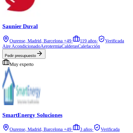
Saunier Duval
Ourense, Madrid, Barcelona
+49
·
119
años
·
Verificada
Aire Acondicionado
Aerotermia
Calderas
Calefacción
Pedir presupuesto
Muy experto
SmartEnergy Soluciones
Ourense, Madrid, Barcelona
+49
·
3
años
·
Verificada