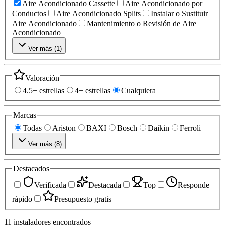
Aire Acondicionado Cassette
Aire Acondicionado por
Conductos
Aire Acondicionado Splits
Instalar o Sustituir
Aire Acondicionado
Mantenimiento o Revisión de Aire
Acondicionado
Ver más (
1
)
Valoración
4.5+ estrellas
4+ estrellas
Cualquiera
Marcas
Todas
Ariston
BAXI
Bosch
Daikin
Ferroli
Ver más (
8
)
Destacados
Verificada
Destacada
Top
Responde
rápido
Presupuesto gratis
11
instaladores
encontrados