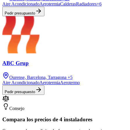
Aire Acondicionado
Aerotermia
Calderas
Radiadores
+
6
Pedir presupuesto
ABC Grup
Ourense, Barcelona, Tarragona
+5
Aire Acondicionado
Aerotermia
Aerotermo
Pedir presupuesto
Consejo
Compara los precios de 4 instaladores