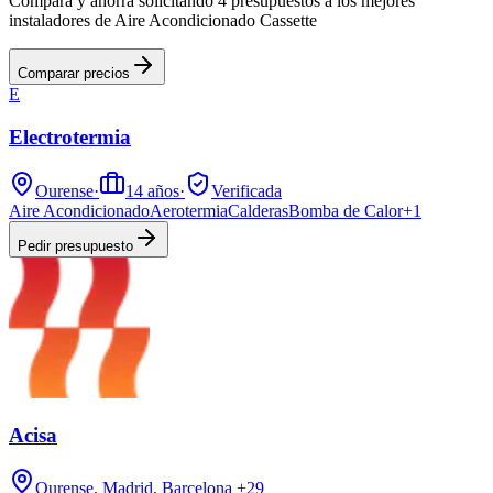
Compara y ahorra solicitando 4 presupuestos a los mejores
instaladores de Aire Acondicionado Cassette
Comparar precios
E
Electrotermia
Ourense
·
14
años
·
Verificada
Aire Acondicionado
Aerotermia
Calderas
Bomba de Calor
+
1
Pedir presupuesto
Acisa
Ourense, Madrid, Barcelona
+29