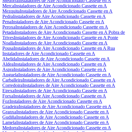
Medorra
Instaladores de Aire Acondicionado Cassette en A
Merca
Instaladores de Aire Acondicionado Cassette en A
Mezquita
Instaladores de Aire Acondicionado Cassette en A
Pedra
Instaladores de Aire Acondicionado Cassette en A
Pena
Instaladores de Aire Acondicionado Cassette en A
Peroxa
Instaladores de Aire Acondicionado Cassette en A
Petada
Instaladores de Aire Acondicionado Cassette en A Pobra de
Trives
Instaladores de Aire Acondicionado Cassette en A Ponte
Noalla
Instaladores de Aire Acondicionado Cassette en A
Pousa
Instaladores de Aire Acondicionado Cassette en A Rua
Instaladores de Aire Acondicionado Cassette en A
Abelida
Instaladores de Aire Acondicionado Cassette en A
Aldea
Instaladores de Aire Acondicionado Cassette en A
Aspra
Instaladores de Aire Acondicionado Cassette en A
Auguela
Instaladores de Aire Acondicionado Cassette en A
Carballeira
Instaladores de Aire Acondicionado Cassette en A
Corredoira
Instaladores de Aire Acondicionado Cassette en A
Eirexa
Instaladores de Aire Acondicionado Cassette en A
Forxa
Instaladores de Aire Acondicionado Cassette en A
Foz
Instaladores de Aire Acondicionado Cassette en A
Gradeira
Instaladores de Aire Acondicionado Cassette en A
Granxa
Instaladores de Aire Acondicionado Cassette en A
Gudiña
Instaladores de Aire Acondicionado Cassette en A
Lamela
Instaladores de Aire Acondicionado Cassette en A
Medorra
Instaladores de Aire Acondicionado Cassette en A