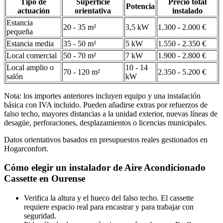
Tipo de
Superficie
Precio total
Potencia
actuación
orientativa
instalado
Estancia
20 - 35 m²
3,5 kW
1.300 - 2.000 €
pequeña
Estancia media
35 - 50 m²
5 kW
1.550 - 2.350 €
Local comercial
50 - 70 m²
7 kW
1.900 - 2.800 €
Local amplio o
10 - 14
70 - 120 m²
2.350 - 5.200 €
salón
kW
Nota: los importes anteriores incluyen equipo y una instalación
básica con IVA incluido. Pueden añadirse extras por refuerzos de
falso techo, mayores distancias a la unidad exterior, nuevas líneas de
desagüe, perforaciones, desplazamientos o licencias municipales.
Datos orientativos basados en presupuestos reales gestionados en
Hogarconfort.
Cómo elegir un instalador de Aire Acondicionado
Cassette en Ourense
Verifica la altura y el hueco del falso techo. El cassette
requiere espacio real para encastrar y para trabajar con
seguridad.