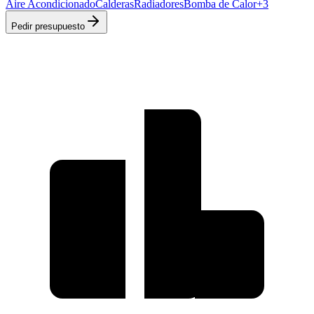
Aire Acondicionado
Calderas
Radiadores
Bomba de Calor
+
3
Pedir presupuesto