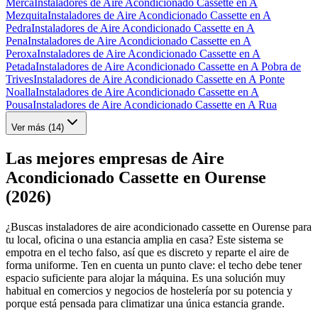
Merca
Instaladores de Aire Acondicionado Cassette en A
Mezquita
Instaladores de Aire Acondicionado Cassette en A
Pedra
Instaladores de Aire Acondicionado Cassette en A
Pena
Instaladores de Aire Acondicionado Cassette en A
Peroxa
Instaladores de Aire Acondicionado Cassette en A
Petada
Instaladores de Aire Acondicionado Cassette en A Pobra de
Trives
Instaladores de Aire Acondicionado Cassette en A Ponte
Noalla
Instaladores de Aire Acondicionado Cassette en A
Pousa
Instaladores de Aire Acondicionado Cassette en A Rua
Ver más (
14
)
Las mejores empresas de Aire
Acondicionado Cassette en Ourense
(2026)
¿Buscas instaladores de aire acondicionado cassette en Ourense para
tu local, oficina o una estancia amplia en casa? Este sistema se
empotra en el techo falso, así que es discreto y reparte el aire de
forma uniforme. Ten en cuenta un punto clave: el techo debe tener
espacio suficiente para alojar la máquina. Es una solución muy
habitual en comercios y negocios de hostelería por su potencia y
porque está pensada para climatizar una única estancia grande.