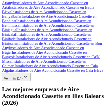
Ariany
Instaladores de Aire Acondicionado Cassette en
Artà
Instaladores de Aire Acondicionado Cassette en Badia
Blava
Instaladores de Aire Acondicionado Cassette en
Banyalbufar
Instaladores de Aire Acondicionado Cassette en
Bendinat
Instaladores de Aire Acondicionado Cassette en
Benimussa
Instaladores de Aire Acondicionado Cassette en
Biniagual
Instaladores de Aire Acondicionado Cassette en
Binicalaf
Instaladores de Aire Acondicionado Cassette en
Binifadet
Instaladores de Aire Acondicionado Cassette en
Binissalem
Instaladores de Aire Acondicionado Cassette en Bon
Any
Instaladores de Aire Acondicionado Cassette en
Búger
Instaladores de Aire Acondicionado Cassette en
Bunyola
Instaladores de Aire Acondicionado Cassette en Ca'N
Misse
Instaladores de Aire Acondicionado Cassette en
Caimari
Instaladores de Aire Acondicionado Cassette en Cala
Algá
Instaladores de Aire Acondicionado Cassette en Cala Blava
Ver más (
14
)
Las mejores empresas de Aire
Acondicionado Cassette en Illes Balears
(2026)