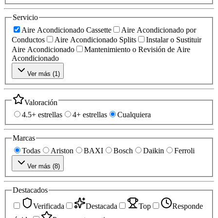
Servicio
Aire Acondicionado Cassette
Aire Acondicionado por
Conductos
Aire Acondicionado Splits
Instalar o Sustituir
Aire Acondicionado
Mantenimiento o Revisión de Aire
Acondicionado
Ver más (
1
)
Valoración
4.5+ estrellas
4+ estrellas
Cualquiera
Marcas
Todas
Ariston
BAXI
Bosch
Daikin
Ferroli
Ver más (
8
)
Destacados
Verificada
Destacada
Top
Responde