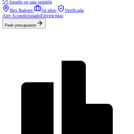
5/5 basado en una opinión
Illes Balears
·
34
años
·
Verificada
Aire Acondicionado
Electricistas
Pedir presupuesto