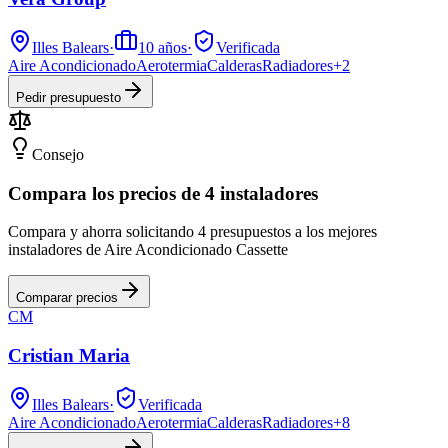
Illes Balears
·
10
años
·
Verificada
Aire Acondicionado
Aerotermia
Calderas
Radiadores
+
2
Pedir presupuesto
Consejo
Compara los precios de 4 instaladores
Compara y ahorra solicitando 4 presupuestos a los mejores
instaladores de Aire Acondicionado Cassette
Comparar precios
CM
Cristian Maria
Illes Balears
·
Verificada
Aire Acondicionado
Aerotermia
Calderas
Radiadores
+
8