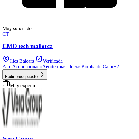
Muy solicitado
CT
CMO tech mallorca
Illes Balears
·
Verificada
Aire Acondicionado
Aerotermia
Calderas
Bomba de Calor
+
2
Pedir presupuesto
Muy experto
Vera Group