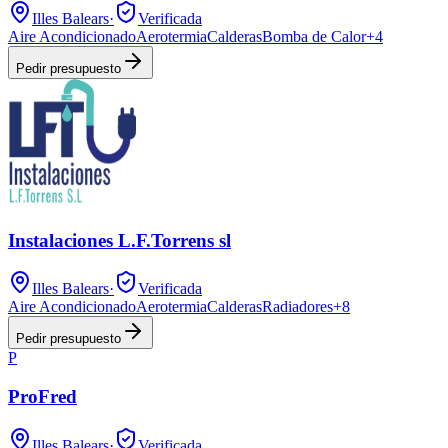
Illes Balears
·
Verificada
Aire Acondicionado
Aerotermia
Calderas
Bomba de Calor
+
4
Pedir presupuesto
Instalaciones L.F.Torrens sl
Illes Balears
·
Verificada
Aire Acondicionado
Aerotermia
Calderas
Radiadores
+
8
Pedir presupuesto
P
ProFred
Illes Balears
·
Verificada