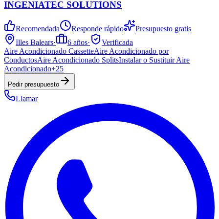
INGENIATEC SOLUTIONS
Recomendada
Responde rápido
Presupuesto gratis
Illes Balears
·
6
años
·
Verificada
Aire Acondicionado Cassette
Aire Acondicionado por
Conductos
Aire Acondicionado Splits
Instalar o Sustituir Aire
Acondicionado
+
25
Pedir presupuesto
Llamar