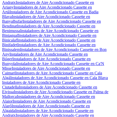
Andratx
Instaladores de Aire Acondicionado Cassette en
Ariany
Instaladores de Aire Acondicionado Cassette en
Artà
Instaladores de Aire Acondicionado Cassette en Badia
Blava
Instaladores de Aire Acondicionado Cassette en
Banyalbufar
Instaladores de Aire Acondicionado Cassette en
Bendinat
Instaladores de Aire Acondicionado Cassette en
Benimussa
Instaladores de Aire Acondicionado Cassette en
Biniagual
Instaladores de Aire Acondicionado Cassette en
Binicalaf
Instaladores de Aire Acondicionado Cassette en
Binifadet
Instaladores de Aire Acondicionado Cassette en
Binissalem
Instaladores de Aire Acondicionado Cassette en Bon
Any
Instaladores de Aire Acondicionado Cassette en
Búger
Instaladores de Aire Acondicionado Cassette en
Bunyola
Instaladores de Aire Acondicionado Cassette en Ca'N
Misse
Instaladores de Aire Acondicionado Cassette en
Caimari
Instaladores de Aire Acondicionado Cassette en Cala
Algá
Instaladores de Aire Acondicionado Cassette en Cala Blava
Instaladores de Aire Acondicionado Cassette en
Ciutadella
Instaladores de Aire Acondicionado Cassette en
Eivissa
Instaladores de Aire Acondicionado Cassette en Palma de
Mallorca
Instaladores de Aire Acondicionado Cassette en
Alaior
Instaladores de Aire Acondicionado Cassette en
Alaró
Instaladores de Aire Acondicionado Cassette en
Algaida
Instaladores de Aire Acondicionado Cassette en
Andratx
Instaladores de Aire Acondicionado Cassette en