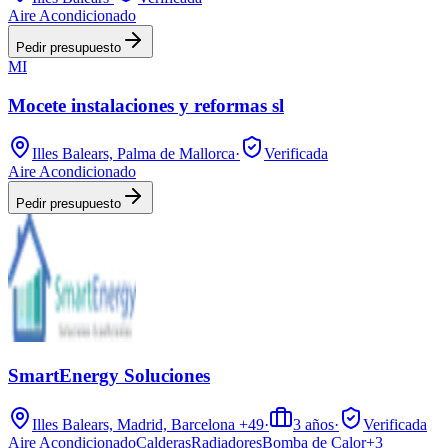
Aire Acondicionado
Pedir presupuesto
MI
Mocete instalaciones y reformas sl
Illes Balears, Palma de Mallorca
·
Verificada
Aire Acondicionado
Pedir presupuesto
SmartEnergy Soluciones
Illes Balears, Madrid, Barcelona
+49
·
3
años
·
Verificada
Aire Acondicionado
Calderas
Radiadores
Bomba de Calor
+
3