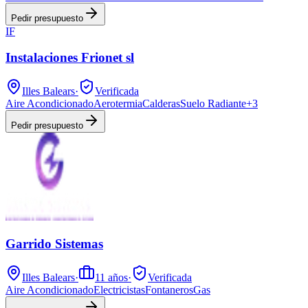
Pedir presupuesto
IF
Instalaciones Frionet sl
Illes Balears
·
Verificada
Aire Acondicionado
Aerotermia
Calderas
Suelo Radiante
+
3
Pedir presupuesto
Garrido Sistemas
Illes Balears
·
11
años
·
Verificada
Aire Acondicionado
Electricistas
Fontaneros
Gas