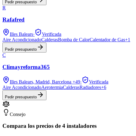
Pedir presupuesto
R
Rafafred
Illes Balears
·
Verificada
Aire Acondicionado
Calderas
Bomba de Calor
Calentador de Gas
+
1
Pedir presupuesto
C
Climayreforma365
Illes Balears, Madrid, Barcelona
+49
·
Verificada
Aire Acondicionado
Aerotermia
Calderas
Radiadores
+
6
Pedir presupuesto
Consejo
Compara los precios de 4 instaladores