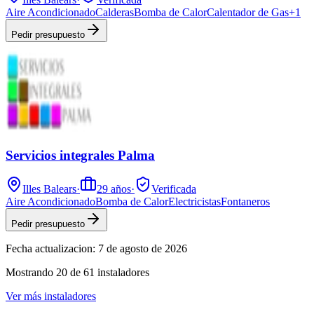
Aire Acondicionado
Calderas
Bomba de Calor
Calentador de Gas
+
1
Pedir presupuesto
Servicios integrales Palma
Illes Balears
·
29
años
·
Verificada
Aire Acondicionado
Bomba de Calor
Electricistas
Fontaneros
Pedir presupuesto
Fecha actualizacion:
7 de agosto de 2026
Mostrando
20
de
61
instaladores
Ver más instaladores