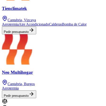
Tienclimatek
Cantabria, Vizcaya
Aerotermia
Aire Acondicionado
Calderas
Bomba de Calor
Pedir presupuesto
Neo Multihogar
Cantabria, Burgos
Aerotermia
Pedir presupuesto