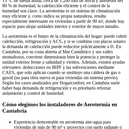
13 ºC de media anual, cerca de 1.200 mm de lluvia y alrededor del
80 % de humedad, la calefacción eficiente y el control de la
humedad son clave. La aerotermia es un sistema de climatización
muy eficiente y, como indica su propia naturaleza, resulta
especialmente interesante en viviendas a partir de 90 m², donde hay
espacio para alojar unidades interior y exterior de mayor tamaño.
La aerotermia es el futuro de la climatización del hogar: puede cubrir
calefacción, refrigeración y ACS, y si se combina con placas solares
la demanda de calefacción puede reducirse prácticamente a 0\. En
Cantabria, por su costa abierta al Mar Cantábrico y sus valles
montañosos, conviene dimensionar bien la potencia y proteger la
unidad exterior frente a salinidad y vientos. Además, existen ayudas
relevantes: deducciones en IRPF y las subvenciones mediante
CAES, que solo aplican cuando se sustituye una caldera de gas o
gasoil (no para obra nueva ni para viviendas sin sistema previo).
Según los casos analizados por Hogarconfort, en Cantabria suele
haber baja demanda de refrigeración y es prioritario reforzar
aislamiento y control de humedad.
Cómo elegimos los instaladores de Aerotermia en
Cantabria
Experiencia demostrable en aerotermia aire-agua para
viviendas de más de 90 m² y proyectos con suelo radiante o