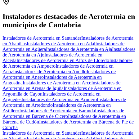
+
−
Instaladores destacados de Aerotermia en
municipios de Cantabria
Instaladores de Aerotermia en Santander
Instaladores de Aerotermia
en Abanillas
Instaladores de Aerotermia en Adal
Instaladores de
Aerotermia en Agüera
Instaladores de Aerotermia en Aja
Instaladores
de Aerotermia en Ajo
Instaladores de Aerotermia en
Alceda
Instaladores de Aerotermia en Alfoz de Lloredo
Instaladores
de Aerotermia en Ampuero
Instaladores de Aerotermia en
Anaz
Instaladores de Aerotermia en Ancillo
Instaladores de
Aerotermia en Anero
Instaladores de Aerotermia en
Angostina
Instaladores de Aerotermia en Arce
Instaladores de
Aerotermia en Arenas de Iguña
Instaladores de Aerotermia en
Argomilla de Cayon
Instaladores de Aerotermia en
Arguedes
Instaladores de Aerotermia en Arnuero
Instaladores de
Aerotermia en Arredondo
Instaladores de Aerotermia en
Astillero
Instaladores de Aerotermia en Baranda
Instaladores de
Aerotermia en Barcena de Cicero
Instaladores de Aerotermia en
Bárcena de Cudón
Instaladores de Aerotermia en Bárcena de Pie de
Concha
Instaladores de Aerotermia en Santander
Instaladores de Aerotermia
en Abanillas
Instaladores de Aerotermia en Adal
Instaladores de