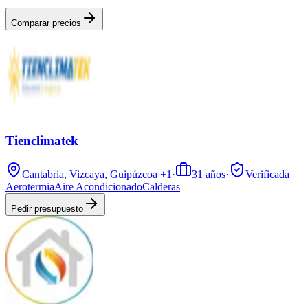
Comparar precios
Tienclimatek
Cantabria, Vizcaya, Guipúzcoa
+1
·
31
años
·
Verificada
Aerotermia
Aire Acondicionado
Calderas
Pedir presupuesto