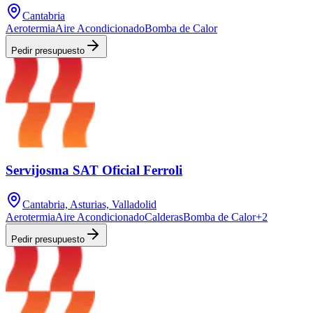
Cantabria
Aerotermia
Aire Acondicionado
Bomba de Calor
Pedir presupuesto
Servijosma SAT Oficial Ferroli
Cantabria, Asturias, Valladolid
Aerotermia
Aire Acondicionado
Calderas
Bomba de Calor
+
2
Pedir presupuesto