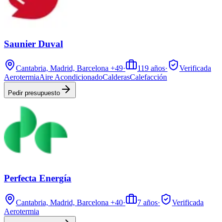
Saunier Duval
Cantabria, Madrid, Barcelona
+49
·
119
años
·
Verificada
Aerotermia
Aire Acondicionado
Calderas
Calefacción
Pedir presupuesto
Perfecta Energía
Cantabria, Madrid, Barcelona
+40
·
7
años
·
Verificada
Aerotermia