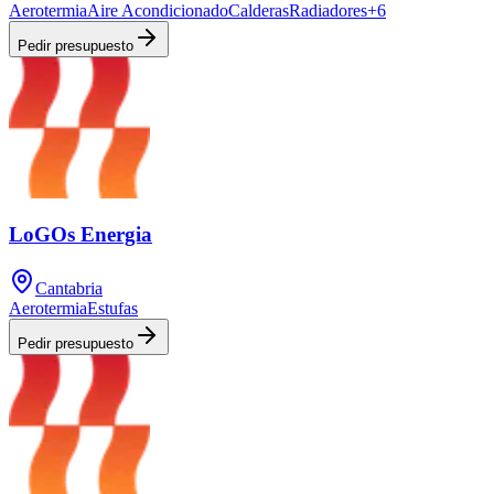
Aerotermia
Aire Acondicionado
Calderas
Radiadores
+
6
Pedir presupuesto
LoGOs Energia
Cantabria
Aerotermia
Estufas
Pedir presupuesto