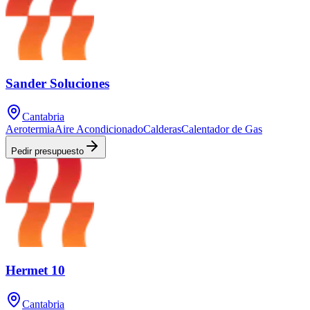
Sander Soluciones
Cantabria
Aerotermia
Aire Acondicionado
Calderas
Calentador de Gas
Pedir presupuesto
Hermet 10
Cantabria