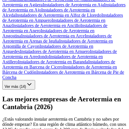
Aerotermia en Agüera
Instaladores de Aerotermia en Aja
Instaladores
de Aerotermia en Ajo
Instaladores de Aerotermia en
Alceda
Instaladores de Aerotermia en Alfoz de Lloredo
Instaladores
de Aerotermia en Ampuero
Instaladores de Aerotermia en
Anaz
Instaladores de Aerotermia en Ancillo
Instaladores de
Aerotermia en Anero
Instaladores de Aerotermia en
Angostina
Instaladores de Aerotermia en Arce
Instaladores de
Aerotermia en Arenas de Iguña
Instaladores de Aerotermia en
Argomilla de Cayon
Instaladores de Aerotermia en
Arguedes
Instaladores de Aerotermia en Arnuero
Instaladores de
Aerotermia en Arredondo
Instaladores de Aerotermia en
Astillero
Instaladores de Aerotermia en Baranda
Instaladores de
Aerotermia en Barcena de Cicero
Instaladores de Aerotermia en
Bárcena de Cudón
Instaladores de Aerotermia en Bárcena de Pie de
Concha
Ver más (
14
)
Las mejores empresas de Aerotermia en
Cantabria (2026)
¿Estás valorando instalar aerotermia en Cantabria y no sabes por
dónde empezar? En una región de clima atlántico húmedo, con unos