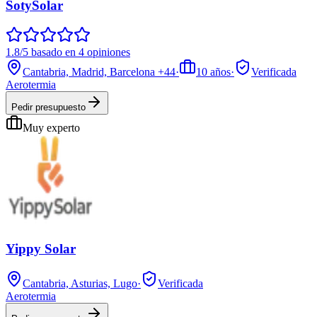
SotySolar
1.8/5 basado en 4 opiniones
Cantabria, Madrid, Barcelona
+44
·
10
años
·
Verificada
Aerotermia
Pedir presupuesto
Muy experto
Yippy Solar
Cantabria, Asturias, Lugo
·
Verificada
Aerotermia