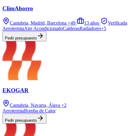
ClimAhorro
Cantabria, Madrid, Barcelona
+49
·
13
años
·
Verificada
Aerotermia
Aire Acondicionado
Calderas
Radiadores
+
5
Pedir presupuesto
EKOGAR
Cantabria, Navarra, Álava
+2
Aerotermia
Bomba de Calor
Pedir presupuesto