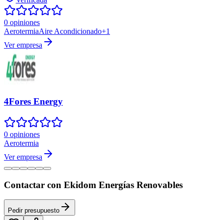
0 opiniones
Aerotermia
Aire Acondicionado
+
1
Ver empresa
4Fores Energy
0 opiniones
Aerotermia
Ver empresa
Contactar con Ekidom Energías Renovables
Pedir presupuesto