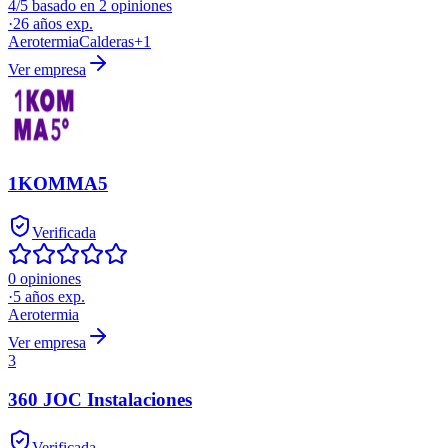
4/5 basado en 2 opiniones
·
26
años exp.
Aerotermia
Calderas
+
1
Ver empresa
1KOMMA5
Verificada
0 opiniones
·
5
años exp.
Aerotermia
Ver empresa
3
360 JOC Instalaciones
Verificada